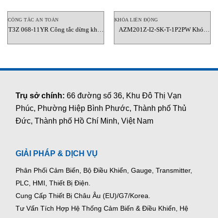
CÔNG TẮC AN TOÀN
KHÓA LIÊN ĐỘNG
T3Z 068-11YR Công tắc dừng khẩn
AZM201Z-I2-SK-T-1P2PW Khóa
cấp dạng kéo dây Schmersal
liên động Schmersal
Trụ sở chính:
66 đường số 36, Khu Đô Thị Vạn
Phúc, Phường Hiệp Bình Phước, Thành phố Thủ
Đức, Thành phố Hồ Chí Minh, Việt Nam
GIẢI PHÁP & DỊCH VỤ
Phân Phối Cảm Biến, Bộ Điều Khiển, Gauge,
Transmitter,
PLC, HMI, Thiết Bị Điện.
Cung Cấp Thiết Bị Châu Âu (EU)/G7/Korea.
Tư Vấn Tích Hợp Hệ Thống Cảm Biến & Điều Khiển, Hệ