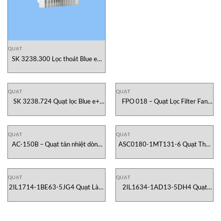
QUẠT
SK 3238.300 Lọc thoát Blue e+
(thay thế SK 3238.200) RITTAL
Vietnam
QUẠT
QUẠT
SK 3238.724 Quạt lọc Blue e+
FPO 018 – Quạt Lọc Filter Fan
(thay thế SK 3238.124) RITTAL
Plus Stego Vietnam
Vietnam
QUẠT
QUẠT
AC-150B – Quạt tản nhiệt dòng
ASC0180-1MT131-6 Quạt Thổi
chéo Kyungjin Blower Vietnam
Airtech Việt Nam
QUẠT
QUẠT
2IL1714-1BE63-5JG4 Quạt Làm
2IL1634-1AD13-5DH4 Quạt
Mát Mdexx Việt Nam
Làm Lạnh Mdexx Việt Nam