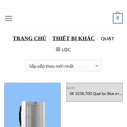
Bỏ
ADD ANYTHING HERE OR JUST REMOVE IT...
qua
nội
0
dung
TRANG CHỦ
THIẾT BỊ KHÁC
/
/
QUẠT
LỌC
QUẠT
SK 3238.700 Quạt lọc Blue e+
(thay thế SK 3238.100) RITTAL
Vietnam