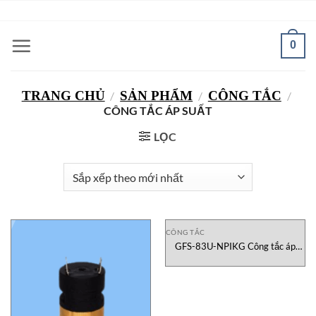
Bỏ
ADD ANYTHING HERE OR JUST REMOVE IT...
qua
nội
0
dung
TRANG CHỦ
SẢN PHẨM
CÔNG TẮC
/
/
/
CÔNG TẮC ÁP SUẤT
LỌC
CÔNG TẮC
GFS-83U-NPIKG Công tắc áp
suất chênh lệch Greystone Việt
Nam