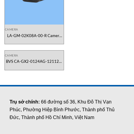
CAMERA
LA-GM-02K08A-00-R Camera
quét dòng Line Scan GigE
TELEDYNE DALSA Vietnam
CAMERA
BVS CA-GX2-0124AG-121120-
001 BVS00HR Camera công
nghiệp MV Balluff Vietnam
Trụ sở chính:
66 đường số 36, Khu Đô Thị Vạn
Phúc, Phường Hiệp Bình Phước, Thành phố Thủ
Đức, Thành phố Hồ Chí Minh, Việt Nam