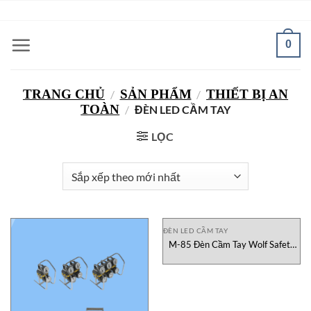
Bỏ
ADD ANYTHING HERE OR JUST REMOVE IT...
qua
nội
0
dung
TRANG CHỦ
SẢN PHẨM
THIẾT BỊ AN
/
/
TOÀN
/
ĐÈN LED CẦM TAY
LỌC
ĐÈN LED CẦM TAY
M-85 Đèn Cầm Tay Wolf Safety
Việt Nam