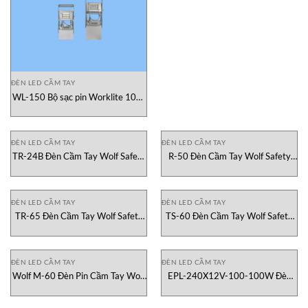
ĐÈN LED CẦM TAY
WL-150 Bộ sạc pin Worklite 100-
254VAC Wolf Safety Vietnam
ĐÈN LED CẦM TAY
ĐÈN LED CẦM TAY
TR-24B Đèn Cầm Tay Wolf Safety
R-50 Đèn Cầm Tay Wolf Safety
Việt Nam
Việt Nam
ĐÈN LED CẦM TAY
ĐÈN LED CẦM TAY
TR-65 Đèn Cầm Tay Wolf Safety
TS-60 Đèn Cầm Tay Wolf Safety
Việt Nam
Việt Nam
ĐÈN LED CẦM TAY
ĐÈN LED CẦM TAY
Wolf M-60 Đèn Pin Cầm Tay Wolf
EPL-240X12V-100-100W Đèn
Safety Việt Nam
led cầm tay Larsonelectronics
Vietnam