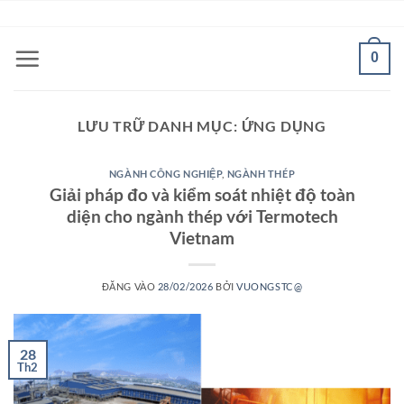
Bỏ
ADD ANYTHING HERE OR JUST REMOVE IT...
qua
nội
0
dung
LƯU TRỮ DANH MỤC:
ỨNG DỤNG
NGÀNH CÔNG NGHIỆP
,
NGÀNH THÉP
Giải pháp đo và kiểm soát nhiệt độ toàn
diện cho ngành thép với Termotech
Vietnam
ĐĂNG VÀO
28/02/2026
BỞI
VUONGSTC@
28
Th2