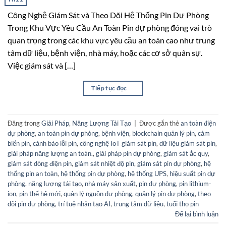
Công Nghệ Giám Sát và Theo Dõi Hệ Thống Pin Dự Phòng
Trong Khu Vực Yêu Cầu An Toàn Pin dự phòng đóng vai trò
quan trọng trong các khu vực yêu cầu an toàn cao như trung
tâm dữ liệu, bệnh viện, nhà máy, hoặc các cơ sở quân sự.
Việc giám sát và […]
Tiếp tục đọc
→
Đăng trong
Giải Pháp
,
Năng Lượng Tái Tạo
|
Được gắn thẻ
an toàn điện
dự phòng
,
an toàn pin dự phòng
,
bệnh viện
,
blockchain quản lý pin
,
cảm
biến pin
,
cảnh báo lỗi pin
,
công nghệ IoT giám sát pin
,
dữ liệu giám sát pin
,
giải pháp năng lượng an toàn.
,
giải pháp pin dự phòng
,
giám sát ắc quy
,
giám sát dòng điện pin
,
giám sát nhiệt độ pin
,
giám sát pin dự phòng
,
hệ
thống pin an toàn
,
hệ thống pin dự phòng
,
hệ thống UPS
,
hiệu suất pin dự
phòng
,
năng lượng tái tạo
,
nhà máy sản xuất
,
pin dự phòng
,
pin lithium-
ion
,
pin thế hệ mới
,
quản lý nguồn dự phòng
,
quản lý pin dự phòng
,
theo
dõi pin dự phòng
,
trí tuệ nhân tạo AI
,
trung tâm dữ liệu
,
tuổi thọ pin
Để lại bình luận