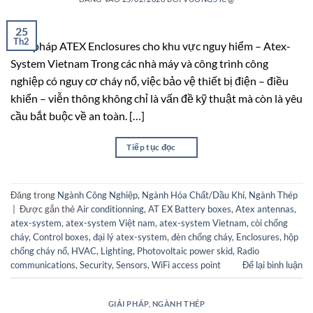
25
Th2
Giải pháp ATEX Enclosures cho khu vực nguy hiểm – Atex-
System Vietnam Trong các nhà máy và công trình công
nghiệp có nguy cơ cháy nổ, việc bảo vệ thiết bị điện – điều
khiển – viễn thông không chỉ là vấn đề kỹ thuật mà còn là yêu
cầu bắt buộc về an toàn. […]
Tiếp tục đọc
→
Đăng trong
Ngành Công Nghiệp
,
Ngành Hóa Chất/Dầu Khí
,
Ngành Thép
|
Được gắn thẻ
Air conditionning
,
AT EX Battery boxes
,
Atex antennas
,
atex-system
,
atex-system Việt nam
,
atex-system Vietnam
,
còi chống
cháy
,
Control boxes
,
đại lý atex-system
,
đèn chống cháy
,
Enclosures
,
hộp
chống cháy nổ
,
HVAC
,
Lighting
,
Photovoltaic power skid
,
Radio
communications
,
Security
,
Sensors
,
WiFi access point
Để lại bình luận
GIẢI PHÁP
,
NGÀNH THÉP