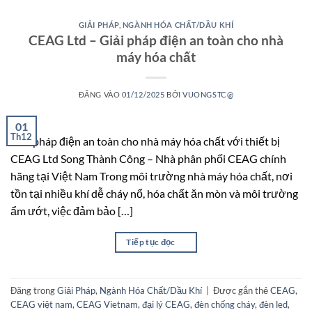
GIẢI PHÁP
,
NGÀNH HÓA CHẤT/DẦU KHÍ
CEAG Ltd – Giải pháp điện an toàn cho nhà
máy hóa chất
ĐĂNG VÀO
01/12/2025
BỞI
VUONGSTC@
01
Th12
Giải pháp điện an toàn cho nhà máy hóa chất với thiết bị
CEAG Ltd Song Thành Công – Nhà phân phối CEAG chính
hãng tại Việt Nam Trong môi trường nhà máy hóa chất, nơi
tồn tại nhiều khí dễ cháy nổ, hóa chất ăn mòn và môi trường
ẩm ướt, việc đảm bảo […]
Tiếp tục đọc
→
Đăng trong
Giải Pháp
,
Ngành Hóa Chất/Dầu Khí
|
Được gắn thẻ
CEAG
,
CEAG việt nam
,
CEAG Vietnam
,
đại lý CEAG
,
đèn chống cháy
,
đèn led
,