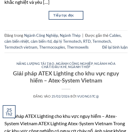
khắc nghiệt và yêu […]
Tiếp tục đọc
→
Đăng trong
Ngành Công Nghiệp
,
Ngành Thép
|
Được gắn thẻ
Cables
,
cảm biến nhiệt
,
cảm biến rtd
,
đại lý Termotech
,
RTD
,
Termotech
,
Termotech vietnam
,
Thermocouples
,
Thermowells
Để lại bình luận
NĂNG LƯỢNG TÁI TẠO
,
NGÀNH CÔNG NGHIỆP
,
NGÀNH HÓA
CHẤT/DẦU KHÍ
,
NGÀNH THÉP
Giải pháp ATEX Lighting cho khu vực nguy
hiểm – Atex-System Vietnam
ĐĂNG VÀO
25/02/2026
BỞI
VUONGSTC@
25
Th2
Giải pháp ATEX Lighting cho khu vực nguy hiểm – Atex-
System Vietnam ATEX Lighting Atex-System Vietnam Trong
các khu vực công nghiệp có nguy cơ cháy nổ, ánh sáng không