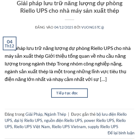
Giải pháp lưu trữ năng lượng dự phòng
Riello UPS cho nhà máy sản xuất thép
ĐĂNG VÀO
04/12/2025
BỞI
VUONGSTC@
04
Th12
Giải pháp lưu trữ năng lượng dự phòng Riello UPS cho nhà
máy sản xuất thép Giới thiệu tổng quan về nhu cầu năng
lượng trong ngành thép Trong nhóm công nghiệp nặng,
ngành sản xuất thép là một trong những lĩnh vực tiêu thụ
điện năng lớn nhất và nhạy cảm nhất với sự […]
Tiếp tục đọc
→
Đăng trong
Giải Pháp
,
Ngành Thép
|
Được gắn thẻ
bộ lưu điện Riello
UPS
,
đại lý Riello UPS
,
nguồn điện Riello UPS
,
power Riello UPS
,
Riello
UPS
,
Riello UPS Việt Nam
,
Riello UPS Vietnam
,
supply Riello UPS
Để lại bình luận