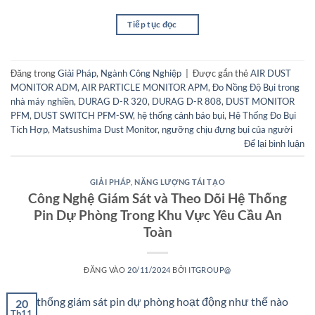
Tiếp tục đọc
→
Đăng trong
Giải Pháp
,
Ngành Công Nghiệp
|
Được gắn thẻ
AIR DUST
MONITOR ADM
,
AIR PARTICLE MONITOR APM
,
Đo Nồng Độ Bụi trong
nhà máy nghiền
,
DURAG D-R 320
,
DURAG D-R 808
,
DUST MONITOR
PFM
,
DUST SWITCH PFM-SW
,
hệ thống cảnh báo bụi
,
Hệ Thống Đo Bụi
Tích Hợp
,
Matsushima Dust Monitor
,
ngưỡng chịu đựng bụi của người
Để lại bình luận
GIẢI PHÁP
,
NĂNG LƯỢNG TÁI TẠO
Công Nghệ Giám Sát và Theo Dõi Hệ Thống
Pin Dự Phòng Trong Khu Vực Yêu Cầu An
Toàn
ĐĂNG VÀO
20/11/2024
BỞI
ITGROUP@
20
Th11