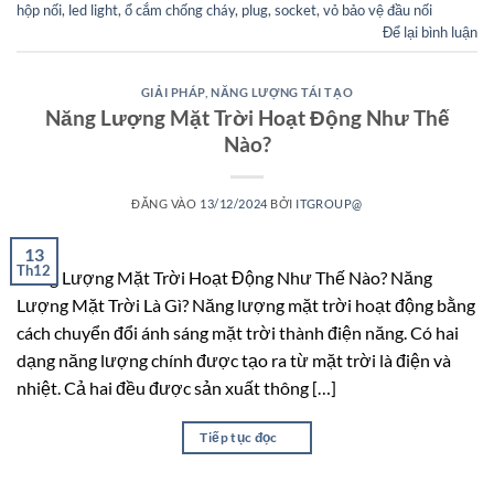
hộp nối
,
led light
,
ổ cắm chống cháy
,
plug
,
socket
,
vỏ bảo vệ đầu nối
Để lại bình luận
GIẢI PHÁP
,
NĂNG LƯỢNG TÁI TẠO
Năng Lượng Mặt Trời Hoạt Động Như Thế
Nào?
ĐĂNG VÀO
13/12/2024
BỞI
ITGROUP@
13
Th12
Năng Lượng Mặt Trời Hoạt Động Như Thế Nào? Năng
Lượng Mặt Trời Là Gì? Năng lượng mặt trời hoạt động bằng
cách chuyển đổi ánh sáng mặt trời thành điện năng. Có hai
dạng năng lượng chính được tạo ra từ mặt trời là điện và
nhiệt. Cả hai đều được sản xuất thông […]
Tiếp tục đọc
→