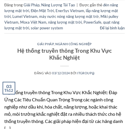
Đăng trong
Giải Pháp
,
Năng Lượng Tái Tạo
|
Được gắn thẻ
đèn năng
lượng mặt trời
,
Điện Mặt Trời
,
EnerSys Vietnam
,
lắp năng lượng mặt
trời
,
Lumel Vietnam
,
máy nước nóng năng lượng mặt trờ
,
Miki pulley
Vietnam
,
Moxa Việt Nam
,
năng lượng mặt trời
,
PowerSafe
,
quạt năng
lượng mặt trời
,
solar power system
Để lại bình luận
GIẢI PHÁP
,
NGÀNH CÔNG NGHIỆP
Hệ thống truyền thông Trong Khu Vực
Khắc Nghiệt
ĐĂNG VÀO
03/12/2024
BỞI
ITGROUP@
03
Th12
Hệ thống truyền thông Trong Khu Vực Khắc Nghiệt: Đáp
Ứng Các Tiêu Chuẩn Quan Trọng Trong các ngành công
nghiệp như dầu khí, hóa chất, năng lượng, hoặc khai thác
mỏ, môi trường khắc nghiệt đặt ra nhiều thách thức cho hệ
thống truyền thông. Các giải pháp hiện đại từ các hãng danh
[…]