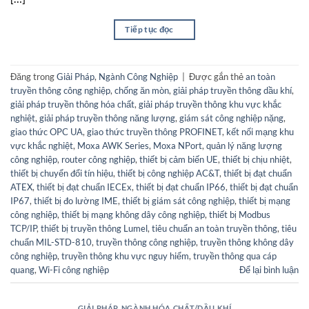
Tiếp tục đọc
→
Đăng trong
Giải Pháp
,
Ngành Công Nghiệp
|
Được gắn thẻ
an toàn
truyền thông công nghiệp
,
chống ăn mòn
,
giải pháp truyền thông dầu khí
,
giải pháp truyền thông hóa chất
,
giải pháp truyền thông khu vực khắc
nghiệt
,
giải pháp truyền thông năng lượng
,
giám sát công nghiệp nặng
,
giao thức OPC UA
,
giao thức truyền thông PROFINET
,
kết nối mạng khu
vực khắc nghiệt
,
Moxa AWK Series
,
Moxa NPort
,
quản lý năng lượng
công nghiệp
,
router công nghiệp
,
thiết bị cảm biến UE
,
thiết bị chịu nhiệt
,
thiết bị chuyển đổi tín hiệu
,
thiết bị công nghiệp AC&T
,
thiết bị đạt chuẩn
ATEX
,
thiết bị đạt chuẩn IECEx
,
thiết bị đạt chuẩn IP66
,
thiết bị đạt chuẩn
IP67
,
thiết bị đo lường IME
,
thiết bị giám sát công nghiệp
,
thiết bị mạng
công nghiệp
,
thiết bị mạng không dây công nghiệp
,
thiết bị Modbus
TCP/IP
,
thiết bị truyền thông Lumel
,
tiêu chuẩn an toàn truyền thông
,
tiêu
chuẩn MIL-STD-810
,
truyền thông công nghiệp
,
truyền thông không dây
công nghiệp
,
truyền thông khu vực nguy hiểm
,
truyền thông qua cáp
quang
,
Wi-Fi công nghiệp
Để lại bình luận
GIẢI PHÁP
,
NGÀNH HÓA CHẤT/DẦU KHÍ