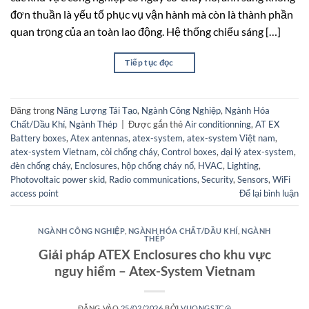
đơn thuần là yếu tố phục vụ vận hành mà còn là thành phần
quan trọng của an toàn lao động. Hệ thống chiếu sáng […]
Tiếp tục đọc
→
Đăng trong
Năng Lượng Tái Tạo
,
Ngành Công Nghiệp
,
Ngành Hóa
Chất/Dầu Khí
,
Ngành Thép
|
Được gắn thẻ
Air conditionning
,
AT EX
Battery boxes
,
Atex antennas
,
atex-system
,
atex-system Việt nam
,
atex-system Vietnam
,
còi chống cháy
,
Control boxes
,
đại lý atex-system
,
đèn chống cháy
,
Enclosures
,
hộp chống cháy nổ
,
HVAC
,
Lighting
,
Photovoltaic power skid
,
Radio communications
,
Security
,
Sensors
,
WiFi
access point
Để lại bình luận
NGÀNH CÔNG NGHIỆP
,
NGÀNH HÓA CHẤT/DẦU KHÍ
,
NGÀNH
THÉP
Giải pháp ATEX Enclosures cho khu vực
nguy hiểm – Atex-System Vietnam
ĐĂNG VÀO
25/02/2026
BỞI
VUONGSTC@