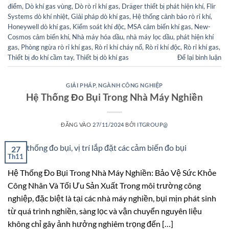
điểm
,
Dò khí gas vùng
,
Dò rò rỉ khí gas
,
Dräger thiết bị phát hiện khí
,
Flir
Systems dò khí nhiệt
,
Giải pháp dò khí gas
,
Hệ thống cảnh báo rò rỉ khí
,
Honeywell dò khí gas
,
Kiểm soát khí độc
,
MSA cảm biến khí gas
,
New-
Cosmos cảm biến khí
,
Nhà máy hóa dầu
,
nhà máy lọc dầu
,
phát hiện khí
gas
,
Phòng ngừa rò rỉ khí gas
,
Rò rỉ khí cháy nổ
,
Rò rỉ khí độc
,
Rò rỉ khí gas
,
Thiết bị đo khí cầm tay
,
Thiết bị dò khí gas
Để lại bình luận
GIẢI PHÁP
,
NGÀNH CÔNG NGHIỆP
Hệ Thống Đo Bụi Trong Nhà Máy Nghiền
ĐĂNG VÀO
27/11/2024
BỞI
ITGROUP@
27
Th11
Hệ Thống Đo Bụi Trong Nhà Máy Nghiền: Bảo Vệ Sức Khỏe
Công Nhân Và Tối Ưu Sản Xuất Trong môi trường công
nghiệp, đặc biệt là tại các nhà máy nghiền, bụi mịn phát sinh
từ quá trình nghiền, sàng lọc và vận chuyển nguyên liệu
không chỉ gây ảnh hưởng nghiêm trọng đến […]