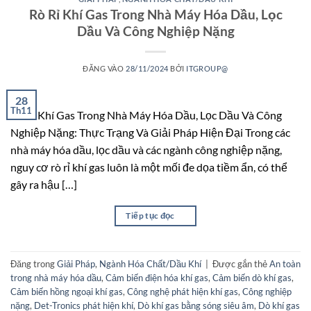
Rò Rỉ Khí Gas Trong Nhà Máy Hóa Dầu, Lọc
Dầu Và Công Nghiệp Nặng
ĐĂNG VÀO
28/11/2024
BỞI
ITGROUP@
28
Th11
Rò Rỉ Khí Gas Trong Nhà Máy Hóa Dầu, Lọc Dầu Và Công
Nghiệp Nặng: Thực Trạng Và Giải Pháp Hiện Đại Trong các
nhà máy hóa dầu, lọc dầu và các ngành công nghiệp nặng,
nguy cơ rò rỉ khí gas luôn là một mối đe dọa tiềm ẩn, có thể
gây ra hậu […]
Tiếp tục đọc
→
Đăng trong
Giải Pháp
,
Ngành Hóa Chất/Dầu Khí
|
Được gắn thẻ
An toàn
trong nhà máy hóa dầu
,
Cảm biến điện hóa khí gas
,
Cảm biến dò khí gas
,
Cảm biến hồng ngoại khí gas
,
Công nghệ phát hiện khí gas
,
Công nghiệp
nặng
,
Det-Tronics phát hiện khí
,
Dò khí gas bằng sóng siêu âm
,
Dò khí gas