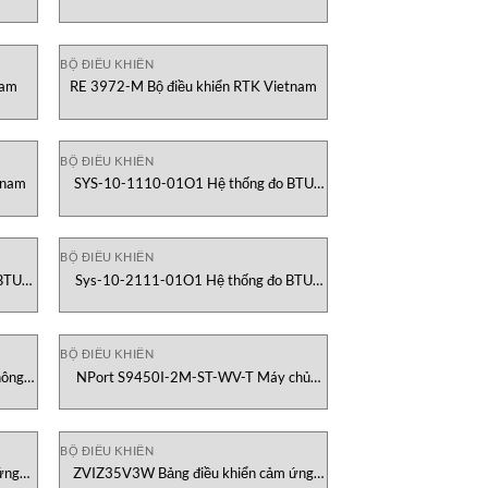
BỘ ĐIỀU KHIỂN
nam
RE 3972-M Bộ điều khiển RTK Vietnam
BỘ ĐIỀU KHIỂN
tnam
SYS-10-1110-01O1 Hệ thống đo BTU
Onicon Vietnam
BỘ ĐIỀU KHIỂN
BTU
Sys-10-2111-01O1 Hệ thống đo BTU
Onicon Vietnam
BỘ ĐIỀU KHIỂN
hông
NPort S9450I-2M-ST-WV-T Máy chủ
thiết bị nối tiếp quang Moxa Vietnam
BỘ ĐIỀU KHIỂN
ứng
ZVIZ35V3W Bảng điều khiển cảm ứng