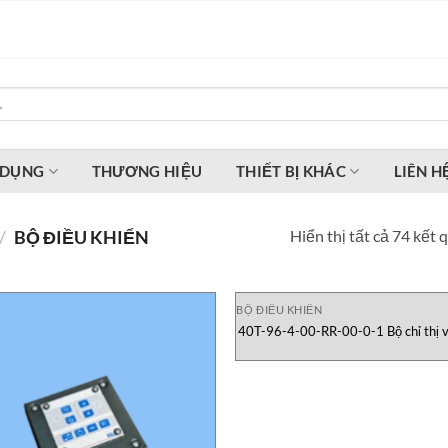
 DỤNG
THƯƠNG HIỆU
THIẾT BỊ KHÁC
LIÊN H
Hiển thị tất cả 74 kết 
/
BỘ ĐIỀU KHIỂN
BỘ ĐIỀU KHIỂN
40T-96-4-00-RR-00-0-1 Bộ chỉ thị 
động nhiệt độ, đầu vào phổ quát Ge
Vietnam