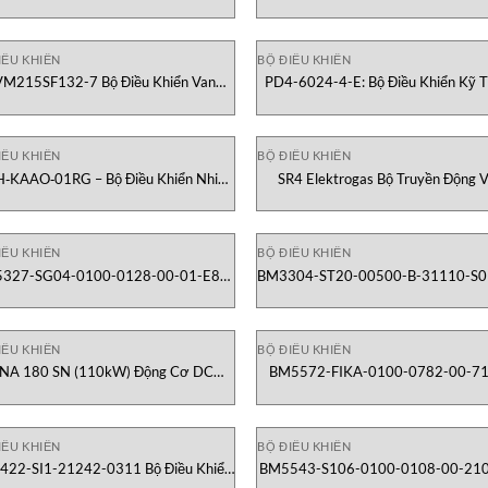
Gigabit Moxa Vietnam
Zennio Vietnam
IỀU KHIỂN
BỘ ĐIỀU KHIỂN
VM215SF132-7 Bộ Điều Khiển Van
PD4-6024-4-E: Bộ Điều Khiển Kỹ 
Sauter Vietnam
Số CCS Inc Vietnam
IỀU KHIỂN
BỘ ĐIỀU KHIỂN
‑KAAO‑01RG – Bộ Điều Khiển Nhiệt
SR4 Elektrogas Bộ Truyền Động 
ộ Ramping Thế Hệ Mới từ Watlow
Elektrogas Vietnam
IỀU KHIỂN
BỘ ĐIỀU KHIỂN
327-SG04-0100-0128-00-01-E80
BM3304-ST20-00500-B-31110-S0
Điều Khiển Động Cơ Baumuller Việt
15-E80 Bộ Điều Khiển Động Cơ Bau
Nam
Việt Nam
IỀU KHIỂN
BỘ ĐIỀU KHIỂN
NA 180 SN (110kW) Động Cơ DC
BM5572-FIKA-0100-0782-00-7
Baumuller Việt Nam
E80 Bộ Điều Khiển Servo Baumuller
Nam
IỀU KHIỂN
BỘ ĐIỀU KHIỂN
22-SI1-21242-0311 Bộ Điều Khiển
BM5543-S106-0100-0108-00-21
Servo Baumuller Việt Nam
Bộ Điều Khiển Servo Baumuller Việ