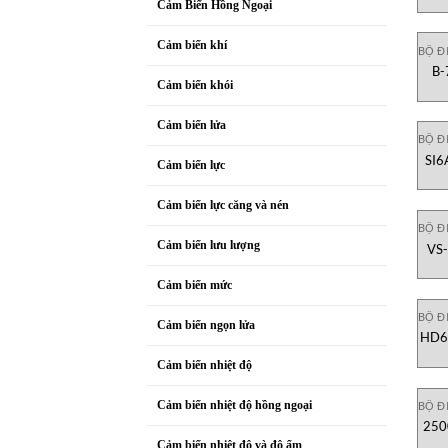
Cảm Biến Hồng Ngoại
Cảm biến khí
BỘ Đ
B-
Cảm biến khói
Cảm biến lửa
BỘ Đ
SI6
Cảm biến lực
Cảm biến lực căng và nén
BỘ Đ
Cảm biến lưu lượng
VS-
Cảm biến mức
BỘ Đ
Cảm biến ngọn lửa
HD67
Mb
Cảm biến nhiệt độ
Cảm biến nhiệt độ hồng ngoại
BỘ Đ
250
Cảm biến nhiệt độ và độ ẩm