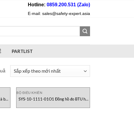
Hotline:
0859.200.531 (Zalo)
E-mail: sales@safety-expert.asia
Ệ
PARTLIST
Đã
quả
sắp
xếp
theo
BỘ ĐIỀU KHIỂN
và báo
SYS-10-1111-01O1 Đồng hồ đo BTU hệ
mới
fran
lạnh Onicon Vietnam
nhất