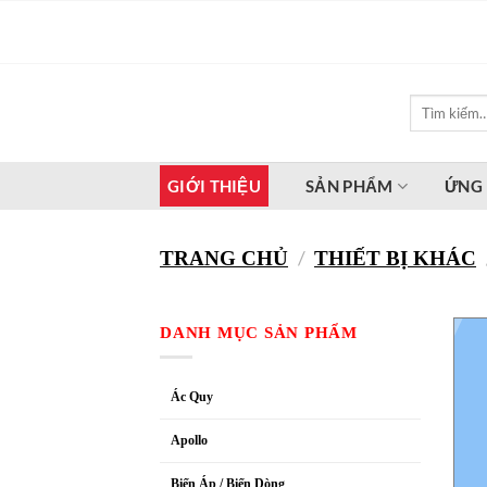
Bỏ
qua
nội
dung
Tìm
kiếm:
GIỚI THIỆU
SẢN PHẨM
ỨNG
/
TRANG CHỦ
THIẾT BỊ KHÁC
DANH MỤC SẢN PHẨM
Ác Quy
Apollo
Biến Áp / Biến Dòng