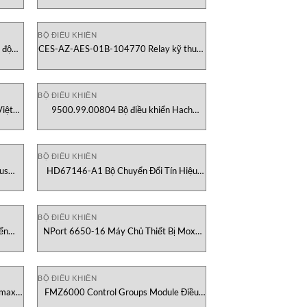
BỘ ĐIỀU KHIỂN
 độ
CES-AZ-AES-01B-104770 Relay kỹ thuật
số Euchner Việt Nam
BỘ ĐIỀU KHIỂN
iệt
9500.99.00804 Bộ điều khiển Hach
Vietnam
BỘ ĐIỀU KHIỂN
us
HD67146-A1 Bộ Chuyển Đổi Tín Hiệu
Modbus ADFweb Việt Nam
BỘ ĐIỀU KHIỂN
ển
NPort 6650-16 Máy Chủ Thiết Bị Moxa
Việt Nam
BỘ ĐIỀU KHIỂN
imax
FMZ6000 Control Groups Module Điều
Khiển Minimax Việt Nam