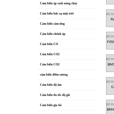
Cảm biến áp suất nóng chảy
Cảm biến bức xạ mặt trời
BỘ Đ
A
Cảm biến cảm ứng
Cảm biến chênh áp
BỘ Đ
F4SH
Cảm biến CO
Đ
Cảm biến CO2
BỘ Đ
BM5
Cảm biến CO2
Bộ 
cảm biến điểm sương
BỘ Đ
Cảm biến độ ẩm
G
Cảm biến đo tốc độ gió
BỘ Đ
Cảm biến gia tốc
BM44