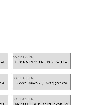
BỘ ĐIỀU KHIỂN
iệt
UT35A-NNN-11-UNCH3 Bộ điều khiển
nhiệt Yokogawa Vietnam
BỘ ĐIỀU KHIỂN
h điện
RR5898 (0069925) Thiết bị ghép cho
RN5897 Dold Vietnam
BỘ ĐIỀU KHIỂN
944)
TKR-200H-H Bộ điều áp khí Chiyoda-Seiki