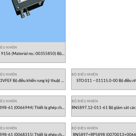
IỀU KHIỂN
 9156 (Material no.: 00355850) Bộ
iều khiển Erhardt+Leimer Vietnam
IỀU KHIỂN
BỘ ĐIỀU KHIỂN
3VFEF Bộ điều khiển rung kỹ thuật số
STO 011 – 01115.0-00 Bộ điều nh
analog SINFONIA Vietnam
Stego Vietnam
IỀU KHIỂN
BỘ ĐIỀU KHIỂN
98-61 (0066944) Thiết bị ghép cho
RN5897.12-011-61 Bộ giám sát các
RN5897 Dold Vietnam
1k-2MΩ Dold Vietnam
IỀU KHIỂN
BỘ ĐIỀU KHIỂN
898-61 (0068315) Thiết bị ghép cho
RN5897+RP5898 (0070013+0066