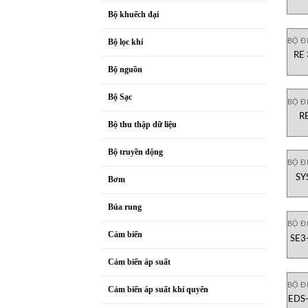
Bộ khuếch đại
BỘ Đ
Bộ lọc khí
RE 
Bộ nguồn
Bộ Sạc
BỘ Đ
R
Bộ thu thập dữ liệu
Bộ truyền động
BỘ Đ
SY
Bơm
Búa rung
BỘ Đ
Cảm biến
SE3
Gi
Cảm biến áp suất
BỘ Đ
Cảm biến áp suất khí quyển
EDS-