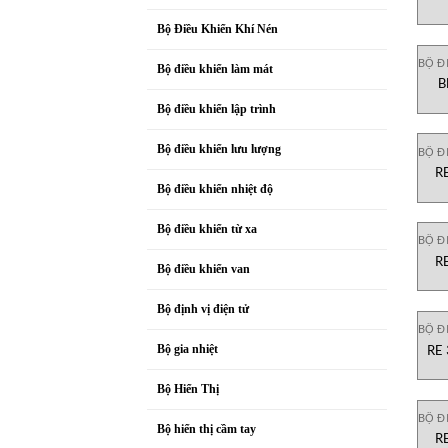
Bộ Điều Khiển Khí Nén
BỘ Đ
Bộ điều khiển làm mát
B
Mo
Bộ điều khiển lập trình
Bộ điều khiển lưu lượng
BỘ Đ
R
Bộ điều khiển nhiệt độ
Bộ điều khiển từ xa
BỘ Đ
R
Bộ điều khiển van
Bộ định vị điện tử
BỘ Đ
RE 
Bộ gia nhiệt
Bộ Hiển Thị
BỘ Đ
Bộ hiển thị cầm tay
R