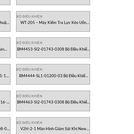
Zennio Avance y Tecnología Vietnam
BỘ ĐIỀU KHIỂN
Thuật
WT‑205 – Máy Kiểm Tra Lực Kéo Uốn
Dây Đầu Cuối Cram Mark‑10 Vietnam
BỘ ĐIỀU KHIỂN
Van
BM4453-SI2-01743-0308 Bộ Điều Khiển
Động Cơ Baumuller Việt Nam
BỘ ĐIỀU KHIỂN
1-11-
BM4444-SL1-01200-03 Bộ Điều Khiển
muller
Động Cơ Baumuller Việt Nam
BỘ ĐIỀU KHIỂN
116-
BM4463-SI2-01743-0308 Bộ Điều Khiển
 Việt
Servo Baumuller Việt Nam
BỘ ĐIỀU KHIỂN
08-01
V2H-2-1 Màn Hình Giám Sát Khí New
t Nam
Cosmos Việt Nam