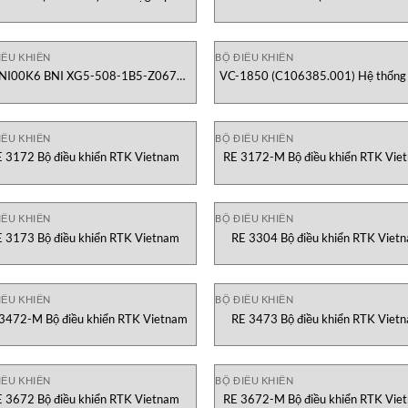
RN5897 Dold Vietnam
Bộ giám sát cách điện với tiền xử lý
Vietnam
IỀU KHIỂN
BỘ ĐIỀU KHIỂN
NI00K6 BNI XG5-508-1B5-Z067
VC-1850 (C106385.001) Hệ thống
dule mạng kim loại Balluff Vietnam
sát rung động vòng bi B&K Vibro Vi
IỀU KHIỂN
BỘ ĐIỀU KHIỂN
E 3172 Bộ điều khiển RTK Vietnam
RE 3172-M Bộ điều khiển RTK Vie
IỀU KHIỂN
BỘ ĐIỀU KHIỂN
E 3173 Bộ điều khiển RTK Vietnam
RE 3304 Bộ điều khiển RTK Viet
IỀU KHIỂN
BỘ ĐIỀU KHIỂN
3472-M Bộ điều khiển RTK Vietnam
RE 3473 Bộ điều khiển RTK Viet
IỀU KHIỂN
BỘ ĐIỀU KHIỂN
E 3672 Bộ điều khiển RTK Vietnam
RE 3672-M Bộ điều khiển RTK Vie