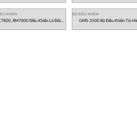
IỀU KHIỂN
BỘ ĐIỀU KHIỂN
7800, RM7800 Điều Khiển Lò Đốt
GMS-2500 Bộ Điều Khiển Tín Hi
Dòng Honeywell Việt Nam
GasDNA Việt Nam