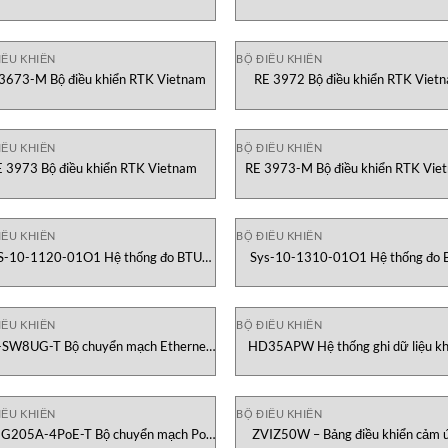
IỀU KHIỂN
BỘ ĐIỀU KHIỂN
3673-M Bộ điều khiển RTK Vietnam
RE 3972 Bộ điều khiển RTK Viet
IỀU KHIỂN
BỘ ĐIỀU KHIỂN
E 3973 Bộ điều khiển RTK Vietnam
RE 3973-M Bộ điều khiển RTK Vie
IỀU KHIỂN
BỘ ĐIỀU KHIỂN
S-10-1120-01O1 Hệ thống đo BTU
Sys-10-1310-01O1 Hệ thống đo 
Onicon Vietnam
Onicon Vietnam
IỀU KHIỂN
BỘ ĐIỀU KHIỂN
-SW8UG-T Bộ chuyển mạch Ethernet
HD35APW Hệ thống ghi dữ liệu k
gabit không quản lý Stride Vietnam
dây Senseca Vietnam
IỀU KHIỂN
BỘ ĐIỀU KHIỂN
G205A-4PoE-T Bộ chuyển mạch PoE
ZVIZ50W – Bảng điều khiển cảm 