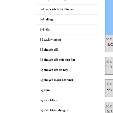
Biến áp cách ly đa đầu vào
Biến dòng
Biến tần
BỘ Đ
Bộ cách ly mỏng
DC
đ
Bộ chuyển đổi
Bộ chuyển đổi mức siêu âm
BỘ Đ
C10-
Bộ chuyển đổi tín hiệu
Bộ chuyển mạch Ethernet
BỘ Đ
RP58
Bộ đàm
Bộ điều khiển
BỘ Đ
Bộ điều khiển động cơ
RL5