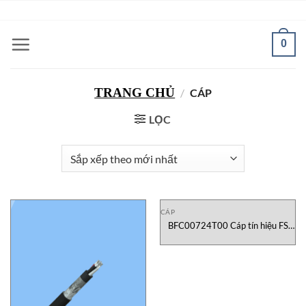
Bỏ
ADD ANYTHING HERE OR JUST REMOVE IT...
qua
nội
0
dung
TRANG CHỦ
/
CÁP
LỌC
CÁP
BFC00724T00 Cáp tín hiệu FS
Cable Vietnam