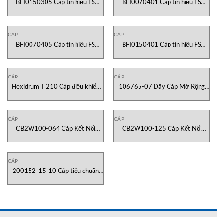
BFI0150305 Cáp tín hiệu FS
BFI0070401 Cáp tín hiệu FS
Cable Vietnam
Cable Vietnam
CÁP
CÁP
BFI0070405 Cáp tín hiệu FS
BFI0150401 Cáp tín hiệu FS
Cable Vietnam
Cable Vietnam
CÁP
CÁP
Flexidrum T 210 Cáp điều khiển
106765-07 Dây Cáp Mở Rộng
Elettrotekkabel Việt Nam
Bently Nevada Vietnam
CÁP
CÁP
CB2W100-064 Cáp Kết Nối
CB2W100-125 Cáp Kết Nối
Bently Nevada Vietnam
Bently Nevada Vietnam
CÁP
200152-15-10 Cáp tiêu chuẩn
Bently Nevada Vietnam