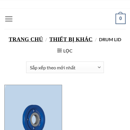
Bỏ
ADD ANYTHING HERE OR JUST REMOVE IT...
qua
nội
0
dung
TRANG CHỦ
THIẾT BỊ KHÁC
/
/
DRUM LID
LỌC