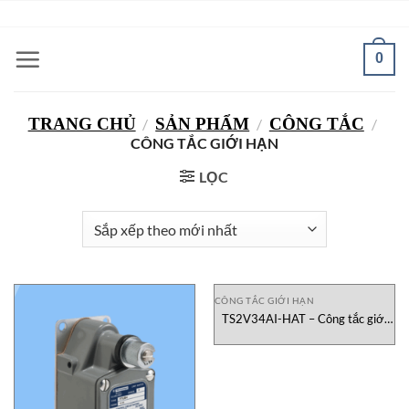
Bỏ
ADD ANYTHING HERE OR JUST REMOVE IT...
qua
nội
0
dung
TRANG CHỦ
SẢN PHẨM
CÔNG TẮC
/
/
/
CÔNG TẮC GIỚI HẠN
LỌC
CÔNG TẮC GIỚI HẠN
TS2V34AI-HAT – Công tắc giới
hạn cho băng tải Go4B Vietnam