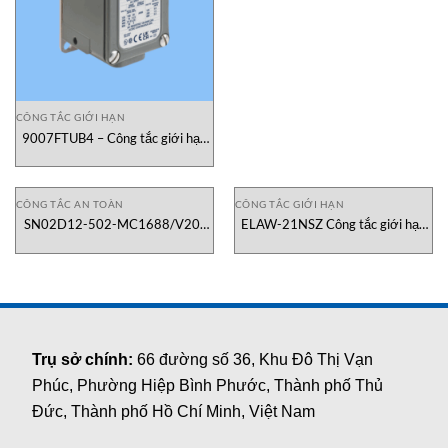
CÔNG TẮC GIỚI HẠN
9007FTUB4 – Công tắc giới hạn
Telemecanique Vietnam
CÔNG TẮC AN TOÀN
CÔNG TẮC GIỚI HẠN
SN02D12-502-MC1688/V20-
ELAW-21NSZ Công tắc giới hạn
070090 Công tắc giới hạn
MATSUSHIMA Vietnam
Euchner Việt Nam
Trụ sở chính:
66 đường số 36, Khu Đô Thị Vạn
Phúc, Phường Hiệp Bình Phước, Thành phố Thủ
Đức, Thành phố Hồ Chí Minh, Việt Nam