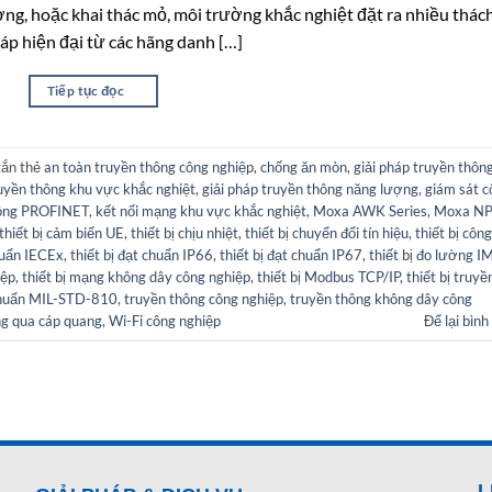
ợng, hoặc khai thác mỏ, môi trường khắc nghiệt đặt ra nhiều thác
áp hiện đại từ các hãng danh […]
Tiếp tục đọc
→
ắn thẻ
an toàn truyền thông công nghiệp
,
chống ăn mòn
,
giải pháp truyền thôn
ruyền thông khu vực khắc nghiệt
,
giải pháp truyền thông năng lượng
,
giám sát c
hông PROFINET
,
kết nối mạng khu vực khắc nghiệt
,
Moxa AWK Series
,
Moxa NP
thiết bị cảm biến UE
,
thiết bị chịu nhiệt
,
thiết bị chuyển đổi tín hiệu
,
thiết bị công
chuẩn IECEx
,
thiết bị đạt chuẩn IP66
,
thiết bị đạt chuẩn IP67
,
thiết bị đo lường I
iệp
,
thiết bị mạng không dây công nghiệp
,
thiết bị Modbus TCP/IP
,
thiết bị truyề
chuẩn MIL-STD-810
,
truyền thông công nghiệp
,
truyền thông không dây công
ng qua cáp quang
,
Wi-Fi công nghiệp
Để lại bình
L