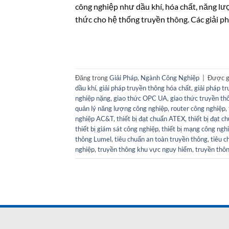
công nghiệp như dầu khí, hóa chất, năng lư
thức cho hệ thống truyền thông. Các giải ph
Đăng trong
Giải Pháp
,
Ngành Công Nghiệp
|
Được g
dầu khí
,
giải pháp truyền thông hóa chất
,
giải pháp t
nghiệp nặng
,
giao thức OPC UA
,
giao thức truyền t
quản lý năng lượng công nghiệp
,
router công nghiệp
,
nghiệp AC&T
,
thiết bị đạt chuẩn ATEX
,
thiết bị đạt 
thiết bị giám sát công nghiệp
,
thiết bị mạng công ngh
thông Lumel
,
tiêu chuẩn an toàn truyền thông
,
tiêu 
nghiệp
,
truyền thông khu vực nguy hiểm
,
truyền thô