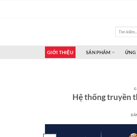
Bỏ
qua
nội
dung
Tìm
kiếm:
GIỚI THIỆU
SẢN PHẨM
ỨNG
G
Hệ thống truyền 
ĐĂ