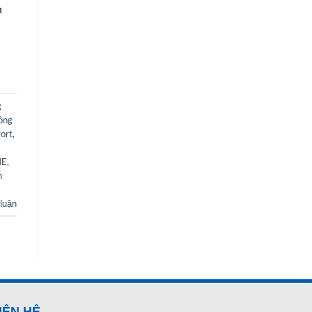
h
g
ông
ort
,
ME
,
n
 luận
IÊN HỆ