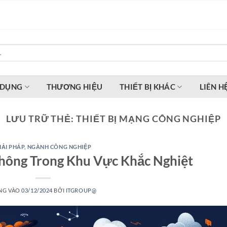
 DỤNG
THƯƠNG HIỆU
THIẾT BỊ KHÁC
LIÊN H
LƯU TRỮ THẺ:
THIẾT BỊ MẠNG CÔNG NGHIỆP
IẢI PHÁP
,
NGÀNH CÔNG NGHIỆP
thông Trong Khu Vực Khắc Nghiệt
NG VÀO
03/12/2024
BỞI
ITGROUP@