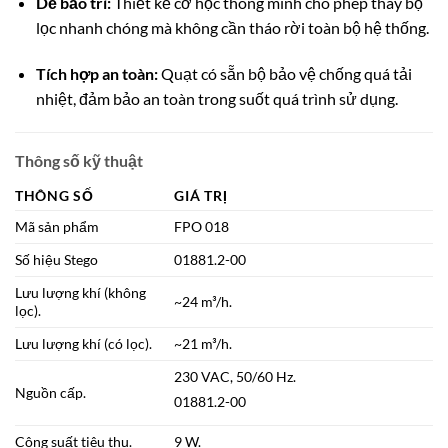
Dễ bảo trì:
Thiết kế cơ học thông minh cho phép thay bộ
lọc nhanh chóng mà không cần tháo rời toàn bộ hệ thống.
Tích hợp an toàn:
Quạt có sẵn bộ bảo vệ chống quá tải
nhiệt, đảm bảo an toàn trong suốt quá trình sử dụng.
Thông số kỹ thuật
THÔNG SỐ
GIÁ TRỊ
Mã sản phẩm
FPO 018
Số hiệu Stego
01881.2-00
Lưu lượng khí (không
~24 m³/h.
lọc).
Lưu lượng khí (có lọc).
~21 m³/h.
230 VAC, 50/60 Hz.
Nguồn cấp.
01881.2-00
Công suất tiêu thụ.
9 W.