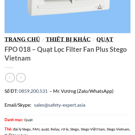
TRANG CHỦ
THIẾT BỊ KHÁC
QUẠT
/
/
FPO 018 – Quạt Lọc Filter Fan Plus Stego
Vietnam
Số ĐT:
0859.200.531
– Mr. Vương (Zalo/WhatsApp)
Email/Skype:
sales@safety-expert.asia
Danh mục:
Quạt
Thẻ:
,
,
,
,
,
,
,
,
đại lý Stego
FAN
quạt
Relay
rơ le
Stego
Stego Việt Nam
Stego Vietnam