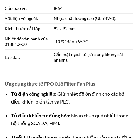
Cấp bảo vệ.
IP54.
Vật liệu vỏ ngoài.
Nhựa chất lượng cao (UL 94V-0).
Kích thước cắt lắp.
92 x 92 mm.
Nhiệt độ vận hành của
-10 °C đến +55 °C.
01881.2-00
Gắn mặt ngoài tủ (sử dụng khung cài
Lắp đặt.
nhanh).
Ứng dụng thực tế FPO 018 Filter Fan Plus
Tủ điện công nghiệp:
Giữ nhiệt độ ổn định cho các bộ
điều khiển, biến tần và PLC.
Tủ điều khiển tự động hóa:
Ngăn chặn quá nhiệt trong
hệ thống SCADA, HMI.
Thiết bị truyền thông – viễn thông:
Đảm bảo môi trường