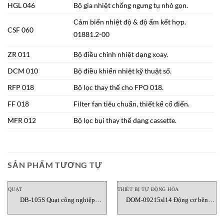
HGL 046
Bộ gia nhiệt chống ngưng tụ nhỏ gọn.
Cảm biến nhiệt độ & độ ẩm kết hợp.
CSF 060
01881.2-00
ZR 011
Bộ điều chỉnh nhiệt dạng xoay.
DCM 010
Bộ điều khiển nhiệt kỹ thuật số.
RFP 018
Bộ lọc thay thế cho FPO 018.
FF 018
Filter fan tiêu chuẩn, thiết kế cổ điển.
MFR 012
Bộ lọc bụi thay thế dạng cassette.
SẢN PHẨM TƯƠNG TỰ
QUẠT
THIẾT BỊ TỰ ĐỘNG HÓA
DB-105S Quạt công nghiệp
DOM-09215sl14 Động cơ bên
Dongkun Vietnam
ngoài Dongkun Vietnam