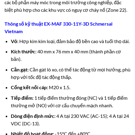
các bộ phận máy móc trong môi trường công nghiệp, đặc
biệt phù hợp cho các khu vực có nguy cơ cháy nổ (Zone 22).
Thông số kỹ thuật EX-MAF 330-11Y-3D Schmersal
Vietnam
Vỏ:
Hợp kim kim loại, đảm bảo độ bền cao và tuổi thọ dài.
Kích thước:
40 mm x 76 mm x 40 mm (thành phần cơ
bản).
Cần gạt:
Cần gạt lò xo, có thể tác động từ mọi hướng, phù
hợp với tốc độ tác động thấp.
Cổng kết nối cáp:
M20 x 1.5.
Tiếp điểm:
1 tiếp điểm thường đóng (NC) và 1 tiếp điểm
thường mở (NO) với cơ cấu chuyển mạch nhanh.
Dòng điện định mức:
4 A tại 230 VAC (AC-15); 4 A tại 24
VDC (DC-13).
Nhiệt độ hoạt động:
-15°C đến +80°C.