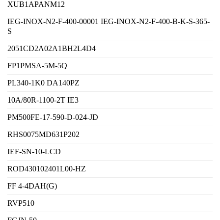
XUB1APANM12
IEG-INOX-N2-F-400-00001 IEG-INOX-N2-F-400-B-K-S-365-
S
2051CD2A02A1BH2L4D4
FP1PMSA-5M-5Q
PL340-1K0 DA140PZ
10A/80R-1100-2T IE3
PM500FE-17-590-D-024-JD
RHS0075MD631P202
IEF-SN-10-LCD
ROD430102401L00-HZ
FF 4-4DAH(G)
RVP510