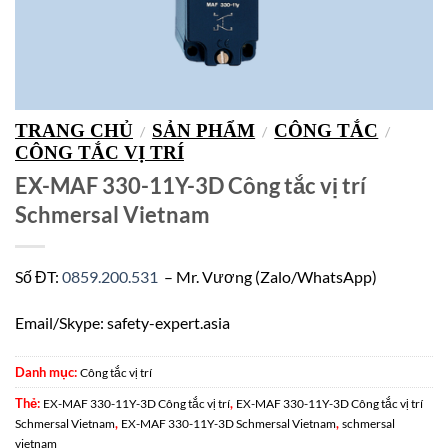
TRANG CHỦ
SẢN PHẨM
CÔNG TẮC
/
/
/
CÔNG TẮC VỊ TRÍ
EX-MAF 330-11Y-3D Công tắc vị trí
Schmersal Vietnam
Số ĐT:
0859.200.531
– Mr. Vương (Zalo/WhatsApp)
Email/Skype: safety-expert.asia
Danh mục:
Công tắc vị trí
Thẻ:
,
EX-MAF 330-11Y-3D Công tắc vị trí
EX-MAF 330-11Y-3D Công tắc vị trí
,
,
Schmersal Vietnam
EX-MAF 330-11Y-3D Schmersal Vietnam
schmersal
vietnam