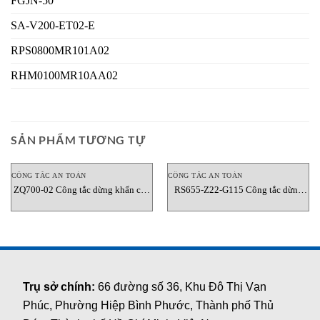
FGJN-50
SA-V200-ET02-E
RPS0800MR101A02
RHM0100MR10AA02
SẢN PHẨM TƯƠNG TỰ
CÔNG TẮC AN TOÀN
CÔNG TẮC AN TOÀN
ZQ700-02 Công tắc dừng khẩn cấp
RS655-Z22-G115 Công tắc dừng
dạng kéo dây Schmersal
khẩn cấp dạng kéo dây Schmersal
Trụ sở chính:
66 đường số 36, Khu Đô Thị Vạn
Phúc, Phường Hiệp Bình Phước, Thành phố Thủ