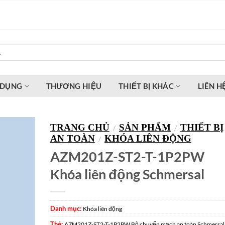
 DỤNG
THƯƠNG HIỆU
THIẾT BỊ KHÁC
LIÊN H
TRANG CHỦ
SẢN PHẨM
THIẾT BỊ
/
/
AN TOÀN
KHÓA LIÊN ĐỘNG
/
AZM201Z-ST2-T-1P2PW
Khóa liên động Schmersal
Danh mục:
Khóa liên động
Thẻ:
AZM201Z-ST2-T-1P2PW Bộ chuyển mạch an toàn Schmersal