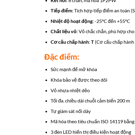
Kết nối
: 6 chân, mã hóa 1P2PW
Tiếp điểm
: Tích hợp tiếp điểm an toàn (
Nhiệt độ hoạt động
: -25°C đến +55°C
Chất liệu vỏ
: Vỏ chắc chắn, phù hợp cho
Cơ cấu chấp hành
:
T
(Cơ cấu chấp hành 
Đặc điểm:
Sức mạnh để mở khóa
Khóa bảo vệ được theo dõi
Vỏ nhựa nhiệt dẻo
Tối đa. chiều dài chuỗi cảm biến 200 m
Tự giám sát nối dây
Mã hóa theo tiêu chuẩn ISO 14119 bằng
3 đèn LED hiển thị điều kiện hoạt động