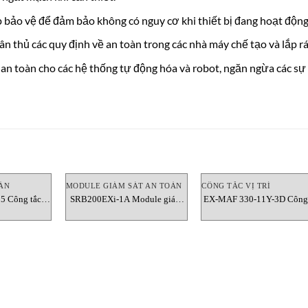
bảo vệ để đảm bảo không có nguy cơ khi thiết bị đang hoạt động
 thủ các quy định về an toàn trong các nhà máy chế tạo và lắp rá
an toàn cho các hệ thống tự động hóa và robot, ngăn ngừa các sự
ÀN
MODULE GIÁM SÁT AN TOÀN
CÔNG TẮC VỊ TRÍ
5 Công tắc
SRB200EXi-1A Module giám
EX-MAF 330-11Y-3D Công 
ạng kéo dây
sát an toàn Schmersal Vietnam
vị trí Schmersal Vietnam
sal