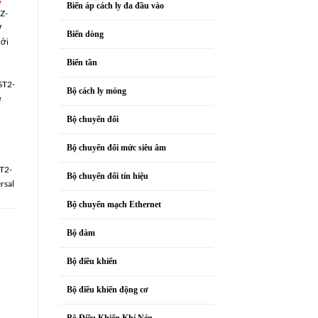
Biến áp cách ly đa đầu vào
Z-
W
Biến dòng
ới
Biến tần
ST2-
Bộ cách ly mỏng
ệ
Bộ chuyển đổi
Bộ chuyển đổi mức siêu âm
T2-
Bộ chuyển đổi tín hiệu
rsal
Bộ chuyển mạch Ethernet
Bộ đàm
Bộ điều khiển
Bộ điều khiển động cơ
Bộ Điều Khiển Khí Nén