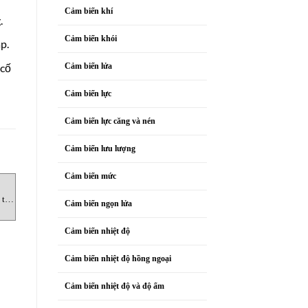
Cảm biến khí
.
Cảm biến khói
p.
 cố
Cảm biến lửa
Cảm biến lực
Cảm biến lực căng và nén
Cảm biến lưu lượng
Cảm biến mức
KHÓA LIÊN ĐỘNG
CÔNG TẮC AN TOÀN
K
tắc
AZM201Z-I2-SK-T-1P2PW
T3Z 068-11YR Công tắc dừng
Cảm biến ngọn lửa
Khóa liên động Schmersal
khẩn cấp dạng kéo dây
Schmersal
Cảm biến nhiệt độ
Cảm biến nhiệt độ hồng ngoại
Cảm biến nhiệt độ và độ ẩm