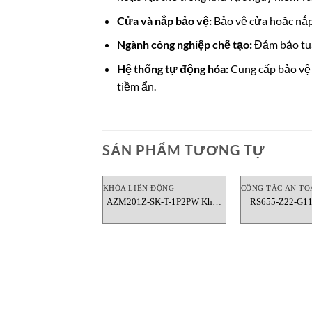
Cửa và nắp bảo vệ:
Bảo vệ cửa hoặc nắp 
Ngành công nghiệp chế tạo:
Đảm bảo tuân
Hệ thống tự động hóa:
Cung cấp bảo vệ 
tiềm ẩn.
SẢN PHẨM TƯƠNG TỰ
KHÓA LIÊN ĐỘNG
CÔNG TẮC AN TO
AZM201Z-SK-T-1P2PW Khóa
RS655-Z22-G11
liên động Schmersal
dừng khẩn cấp d
Schmer