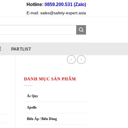
Hotline:
0859.200.531 (Zalo)
E-mail: sales@safety-expert.asia
Ệ
PARTLIST
DANH MỤC SẢN PHẨM
Ác Quy
Apollo
Biến Áp / Biến Dòng
,