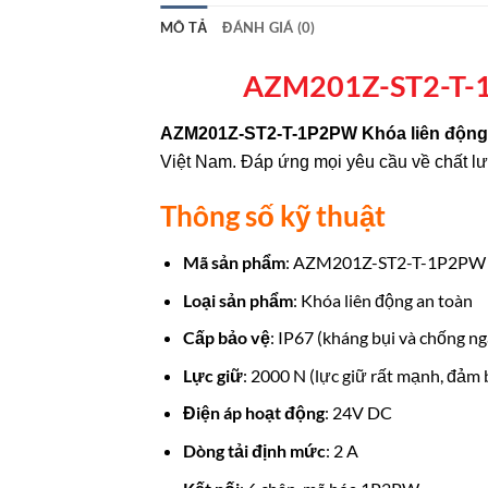
MÔ TẢ
ĐÁNH GIÁ (0)
AZM201Z-ST2-T-1
AZM201Z-ST2-T-1P2PW Khóa liên độn
Việt Nam. Đáp ứng mọi yêu cầu về chất lư
Thông số kỹ thuật
Mã sản phẩm
: AZM201Z-ST2-T-1P2PW
Loại sản phẩm
: Khóa liên động an toàn
Cấp bảo vệ
: IP67 (kháng bụi và chống 
Lực giữ
: 2000 N (lực giữ rất mạnh, đảm
Điện áp hoạt động
: 24V DC
Dòng tải định mức
: 2 A