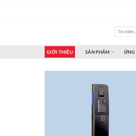
Bỏ
qua
nội
dung
Tìm
kiếm:
GIỚI THIỆU
SẢN PHẨM
ỨNG