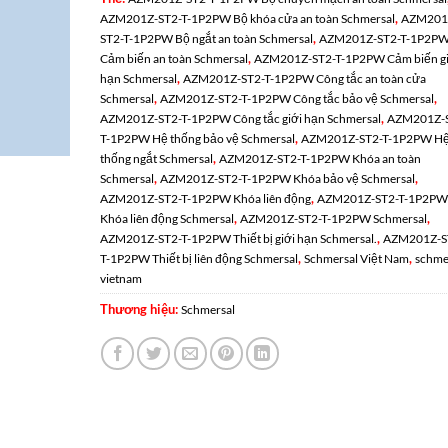
,
AZM201Z-ST2-T-1P2PW Bộ khóa cửa an toàn Schmersal
AZM201
,
ST2-T-1P2PW Bộ ngắt an toàn Schmersal
AZM201Z-ST2-T-1P2P
,
Cảm biến an toàn Schmersal
AZM201Z-ST2-T-1P2PW Cảm biến gi
,
hạn Schmersal
AZM201Z-ST2-T-1P2PW Công tắc an toàn cửa
,
,
Schmersal
AZM201Z-ST2-T-1P2PW Công tắc bảo vệ Schmersal
,
AZM201Z-ST2-T-1P2PW Công tắc giới hạn Schmersal
AZM201Z-
,
T-1P2PW Hệ thống bảo vệ Schmersal
AZM201Z-ST2-T-1P2PW H
,
thống ngắt Schmersal
AZM201Z-ST2-T-1P2PW Khóa an toàn
,
,
Schmersal
AZM201Z-ST2-T-1P2PW Khóa bảo vệ Schmersal
,
AZM201Z-ST2-T-1P2PW Khóa liên động
AZM201Z-ST2-T-1P2PW
,
,
Khóa liên động Schmersal
AZM201Z-ST2-T-1P2PW Schmersal
,
AZM201Z-ST2-T-1P2PW Thiết bị giới hạn Schmersal.
AZM201Z-S
,
,
T-1P2PW Thiết bị liên động Schmersal
Schmersal Việt Nam
schme
vietnam
Thương hiệu:
Schmersal