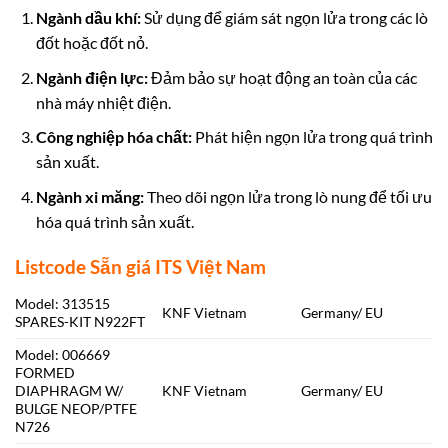
Ngành dầu khí:
Sử dụng để giám sát ngọn lửa trong các lò
đốt hoặc đốt nỏ.
Ngành điện lực:
Đảm bảo sự hoạt động an toàn của các
nhà máy nhiệt điện.
Công nghiệp hóa chất:
Phát hiện ngọn lửa
trong quá trình
sản xuất.
Ngành xi măng:
Theo dõi ngọn lửa trong lò nung
để tối ưu
hóa quá trình sản xuất.
Listcode Sẵn giá ITS Việt Nam
Model: 313515
KNF Vietnam
Germany/ EU
SPARES-KIT N922FT
Model: 006669
FORMED
DIAPHRAGM W/
KNF Vietnam
Germany/ EU
BULGE NEOP/PTFE
N726