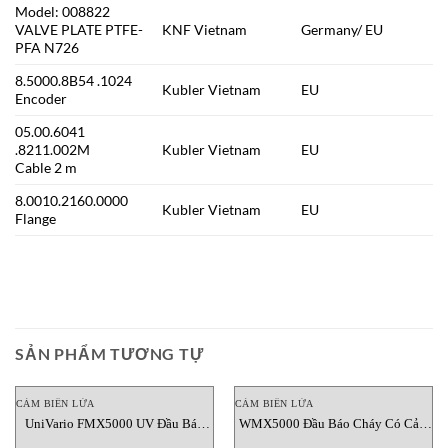
Model: 008822
VALVE PLATE PTFE-
KNF Vietnam
Germany/ EU
PFA N726
8.5000.8B54 .1024
Kubler Vietnam
EU
Encoder
05.00.6041
.8211.002M
Kubler Vietnam
EU
Cable 2 m
8.0010.2160.0000
Kubler Vietnam
EU
Flange
SẢN PHẨM TƯƠNG TỰ
CẢM BIẾN LỬA
CẢM BIẾN LỬA
UniVario FMX5000 UV Đầu Báo
WMX5000 Đầu Báo Cháy Có Cảm
Lửa MiniMax Việt Nam
Biến Nhiệt Bằng Thép Không Gỉ