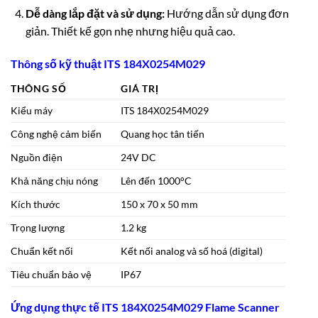
Dễ dàng lắp đặt và sử dụng:
Hướng dẫn sử dụng đơn
giản. Thiết kế gọn nhẹ nhưng hiệu quả cao.
Thông số kỹ thuật ITS 184X0254M029
THÔNG SỐ
GIÁ TRỊ
Kiểu máy
ITS 184X0254M029
Công nghệ cảm biến
Quang học tân tiến
Nguồn điện
24V DC
Khả năng chịu nóng
Lên đến 1000°C
Kích thước
150 x 70 x 50 mm
Trọng lượng
1.2 kg
Chuẩn kết nối
Kết nối analog và số hoá (digital)
Tiêu chuẩn bảo vệ
IP67
Ứng dụng thực tế ITS 184X0254M029 Flame Scanner