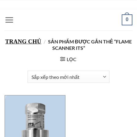
Bỏ
ADD ANYTHING HERE OR JUST REMOVE IT...
qua
nội
0
dung
TRANG CHỦ
/
SẢN PHẨM ĐƯỢC GẮN THẺ “FLAME
SCANNER ITS”
LỌC