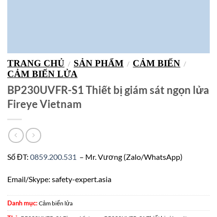
TRANG CHỦ
SẢN PHẨM
CẢM BIẾN
/
/
/
CẢM BIẾN LỬA
BP230UVFR-S1 Thiết bị giám sát ngọn lửa
Fireye Vietnam
Số ĐT:
0859.200.531
– Mr. Vương (Zalo/WhatsApp)
Email/Skype: safety-expert.asia
Danh mục:
Cảm biến lửa