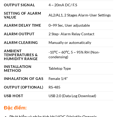
OUTPUT SIGNAL
4 ~ 20mA DC/ F.S
SETTING OF ALARM
AL2/AL1, 2 Stages Alarm-User Settings
VALUE
ALARM DELAY TIME
0~99 Sec, User adjustable
ALARM OUTPUT
2 Step- Alarm Relay Contact
ALARM CLEARING
Manually or automatically
AMBIENT
-10℃ ~ 60℃, 5 ~ 95% RH (Non-
TEMPERATURES &
condensing)
HUMIDITY RANGE
INSTALLATION
Tabletop Type
METHOD
INHALATION OF GAS
Female 1/4”
OUTPUT (OPTIONAL)
RS-485
USB HOST
USB 2.0 (Data Log Download)
Đặc điểm:
Phát hiện và phân tích khí VOC (Volatile Organic