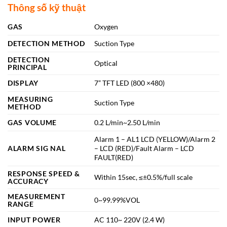
Thông số kỹ thuật
GAS
Oxygen
DETECTION METHOD
Suction Type
DETECTION
Optical
PRINCIPAL
DISPLAY
7” TFT LED (800 ×480)
MEASURING
Suction Type
METHOD
GAS VOLUME
0.2 L/min~2.50 L/min
Alarm 1 – AL1 LCD (YELLOW)/Alarm 2
ALARM SIG NAL
– LCD (RED)/Fault Alarm – LCD
FAULT(RED)
RESPONSE SPEED &
Within 15sec, ≤±0.5%/full scale
ACCURACY
MEASUREMENT
0~99.99%VOL
RANGE
INPUT POWER
AC 110~ 220V (2.4 W)