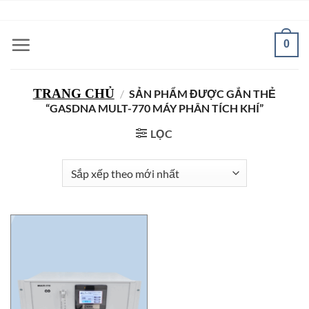
Bỏ
ADD ANYTHING HERE OR JUST REMOVE IT...
qua
nội
0
dung
TRANG CHỦ
/
SẢN PHẨM ĐƯỢC GẮN THẺ
“GASDNA MULT-770 MÁY PHÂN TÍCH KHÍ”
LỌC