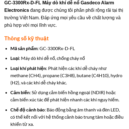
GC-3300Rx-D-FL Máy dò khí dễ nổ Gasdeco Alarm
Electronics
đang được chúng tôi phân phối rộng rãi tại thị
trường Việt Nam. Đáp ứng mọi yêu cầu về chất lượng và
phù hợp với mọi lĩnh vực.
Thông số kỹ thuật
Mã sản phẩm
: GC-3300Rx-D-FL
Loại
: Máy dò khí dễ nổ, chống cháy nổ
Loại khí phát hiện
: Phát hiện các khí dễ cháy như
methane (CH4), propane (C3H8), butane (C4H10), hydro
(H2), và các khí dễ cháy khác.
Cảm biến
: Sử dụng cảm biến hồng ngoại (NDIR) hoặc
cảm biến xúc tác để phát hiện nhanh các khí nguy hiểm.
Chế độ cảnh báo
: Báo động bằng âm thanh và đèn LED,
có thể kết nối với hệ thống cảnh báo trung tâm hoặc điều
khiển từ xa.