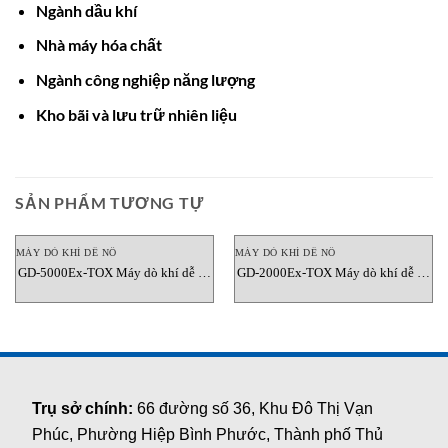
Ngành dầu khí
Nhà máy hóa chất
Ngành công nghiệp năng lượng
Kho bãi và lưu trữ nhiên liệu
SẢN PHẨM TƯƠNG TỰ
MÁY DÒ KHÍ DỄ NỔ
MÁY DÒ KHÍ DỄ NỔ
GD-5000Ex-TOX Máy dò khí dễ nổ
GD-2000Ex-TOX Máy dò khí dễ nổ
Gasdeco Alarm Electronics
Gasdeco Alarm Electronics
Trụ sở chính:
66 đường số 36, Khu Đô Thị Vạn
Phúc, Phường Hiệp Bình Phước, Thành phố Thủ