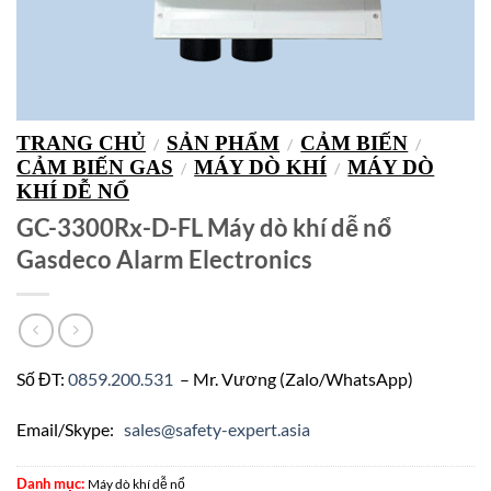
TRANG CHỦ
SẢN PHẨM
CẢM BIẾN
/
/
/
CẢM BIẾN GAS
MÁY DÒ KHÍ
MÁY DÒ
/
/
KHÍ DỄ NỔ
GC-3300Rx-D-FL Máy dò khí dễ nổ
Gasdeco Alarm Electronics
Số ĐT:
0859.200.531
– Mr. Vương (Zalo/WhatsApp)
Email/Skype:
sales@safety-expert.asia
Danh mục:
Máy dò khí dễ nổ