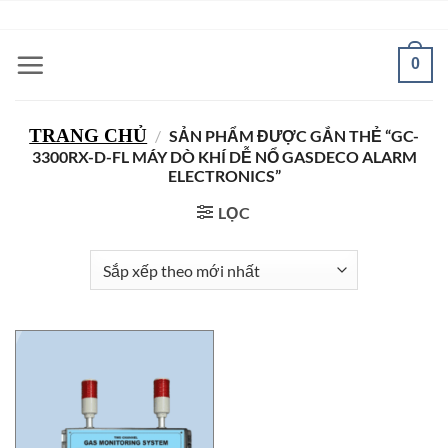
Bỏ
ADD ANYTHING HERE OR JUST REMOVE IT...
qua
nội
0
dung
TRANG CHỦ
/
SẢN PHẨM ĐƯỢC GẮN THẺ “GC-
3300RX-D-FL MÁY DÒ KHÍ DỄ NỔ GASDECO ALARM
ELECTRONICS”
LỌC