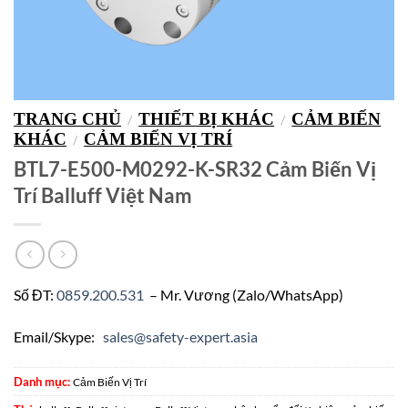
TRANG CHỦ
THIẾT BỊ KHÁC
CẢM BIẾN
/
/
KHÁC
CẢM BIẾN VỊ TRÍ
/
BTL7-E500-M0292-K-SR32 Cảm Biến Vị
Trí Balluff Việt Nam
Số ĐT:
0859.200.531
– Mr. Vương (Zalo/WhatsApp)
Email/Skype:
sales@safety-expert.asia
Danh mục:
Cảm Biến Vị Trí