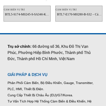
CẢM BIẾN VỊ TRÍ
CẢM BIẾN VỊ TRÍ
BTL5-S174-M0245-S-SA346-K30
BTL7-E170-M0280-B-S32 – Cảm
Cảm biến vị trí Balluff Vietnam
Biến Vị Trí Tuyến Tính Balluff
Vietnam
Trụ sở chính:
66 đường số 36, Khu Đô Thị Vạn
Phúc, Phường Hiệp Bình Phước, Thành phố Thủ
Đức, Thành phố Hồ Chí Minh, Việt Nam
GIẢI PHÁP & DỊCH VỤ
Phân Phối Cảm Biến, Bộ Điều Khiển, Gauge,
Transmitter,
PLC, HMI, Thiết Bị Điện.
Cung Cấp Thiết Bị Châu Âu (EU)/G7/Korea.
Tư Vấn Tích Hợp Hệ Thống Cảm Biến & Điều Khiển, Hệ