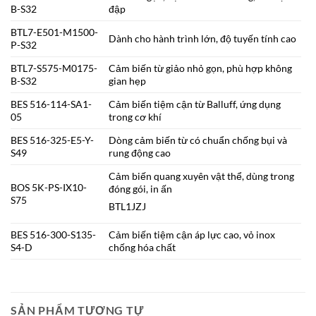
B-S32
đập
BTL7-E501-M1500-
Dành cho hành trình lớn, độ tuyến tính cao
P-S32
BTL7-S575-M0175-
Cảm biến từ giảo nhỏ gọn, phù hợp không
B-S32
gian hẹp
BES 516-114-SA1-
Cảm biến tiệm cận từ Balluff, ứng dụng
05
trong cơ khí
BES 516-325-E5-Y-
Dòng cảm biến từ có chuẩn chống bụi và
S49
rung động cao
Cảm biến quang xuyên vật thể, dùng trong
BOS 5K-PS-IX10-
đóng gói, in ấn
S75
BTL1JZJ
BES 516-300-S135-
Cảm biến tiệm cận áp lực cao, vỏ inox
S4-D
chống hóa chất
SẢN PHẨM TƯƠNG TỰ