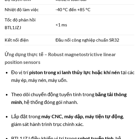
Nhiệt độ làm việc
-40 °C đến +85 °C
Tốc độ phản hồi
<1 ms
BTL1JZJ
Kết nối điện
Đầu nối công nghiệp chuẩn SR32
Ứng dụng thực tế – Robust magnetostrictive linear
position sensors
Đo vị trí
piston trong xi lanh thủy lực hoặc khí nén
tại các
máy ép, máy nén, máy uốn.
Theo dõi chuyển động tuyến tính trong
băng tải thông
minh
, hệ thống đóng gói nhanh.
Lắp đặt trong
máy CNC, máy dập, máy tiện tự động
,
giám sát hành trình trục chính xác.
BTL1JZJ điều khiển vị trí trong
robot tuyến tính
,
hệ