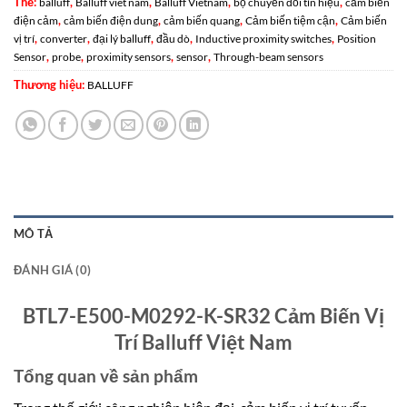
Thẻ:
,
,
,
,
balluff
Balluff viet nam
Balluff Vietnam
bộ chuyển đổi tín hiệu
cảm biến
,
,
,
,
điện cảm
cảm biến điện dung
cảm biến quang
Cảm biến tiệm cận
Cảm biến
,
,
,
,
,
vị trí
converter
đại lý balluff
đầu dò
Inductive proximity switches
Position
,
,
,
,
Sensor
probe
proximity sensors
sensor
Through-beam sensors
Thương hiệu:
BALLUFF
MÔ TẢ
ĐÁNH GIÁ (0)
BTL7-E500-M0292-K-SR32 Cảm Biến Vị
Trí Balluff Việt Nam
Tổng quan về sản phẩm