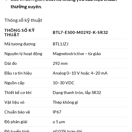
thường xuyên
.
Thông số kỹ thuật
THÔNG SỐ KỸ
BTL7-E500-M0292-K-SR32
THUẬT
Mã tương đương
BTL1JZJ
Nguyên lý hoạt động
Magnetostrictive – từ giảo
Dải đo
292 mm
Đầu ra tín hiệu
Analog 0–10 V hoặc 4–20 mA
Nguồn cấp
10–30 VDC
Thiết kế cơ khí
Dạng thanh tròn, lắp SR32
Vật liệu vỏ
Thép không gỉ
Chuẩn bảo vệ
IP67
Độ phân giải
≤ 5 µm
Độ tuyến tính
±0.02% toàn dải