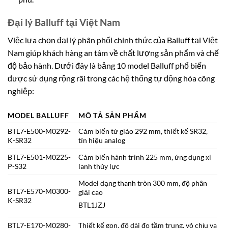
Đại lý Balluff tại Việt Nam
Việc lựa chọn đại lý phân phối chính thức của Balluff tại Việt
Nam giúp khách hàng an tâm về chất lượng sản phẩm và chế
độ bảo hành. Dưới đây là bảng 10 model Balluff phổ biến
được sử dụng rộng rãi trong các hệ thống tự động hóa công
nghiệp:
MODEL BALLUFF
MÔ TẢ SẢN PHẨM
BTL7-E500-M0292-
Cảm biến từ giảo 292 mm, thiết kế SR32,
K-SR32
tín hiệu analog
BTL7-E501-M0225-
Cảm biến hành trình 225 mm, ứng dụng xi
P-S32
lanh thủy lực
Model dạng thanh tròn 300 mm, độ phân
BTL7-E570-M0300-
giải cao
K-SR32
BTL1JZJ
BTL7-E170-M0280-
Thiết kế gọn, độ dài đo tầm trung, vỏ chịu va