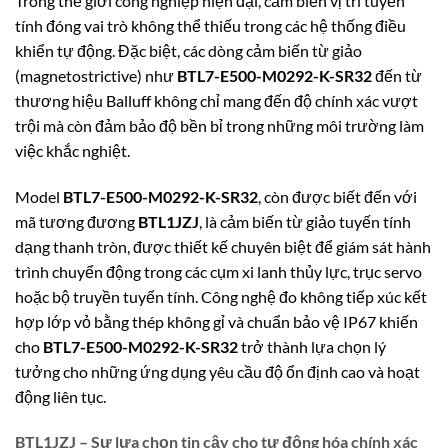
Trong thế giới công nghiệp hiện đại, cảm biến vị trí tuyến
tính đóng vai trò không thể thiếu trong các hệ thống điều
khiển tự động. Đặc biệt, các dòng cảm biến từ giảo
(magnetostrictive) như
BTL7-E500-M0292-K-SR32
đến từ
thương hiệu Balluff không chỉ mang đến độ chính xác vượt
trội mà còn đảm bảo độ bền bỉ trong những môi trường làm
việc khắc nghiệt.
Model
BTL7-E500-M0292-K-SR32
, còn được biết đến với
mã tương đương
BTL1JZJ
, là cảm biến từ giảo tuyến tính
dạng thanh tròn, được thiết kế chuyên biệt để giám sát hành
trình chuyển động trong các cụm xi lanh thủy lực, trục servo
hoặc bộ truyền tuyến tính. Công nghệ đo không tiếp xúc kết
hợp lớp vỏ bằng thép không gỉ và chuẩn bảo vệ IP67 khiến
cho
BTL7-E500-M0292-K-SR32
trở thành lựa chọn lý
tưởng cho những ứng dụng yêu cầu độ ổn định cao và hoạt
động liên tục.
BTL1JZJ – Sự lựa chọn tin cậy cho tự động hóa chính xác