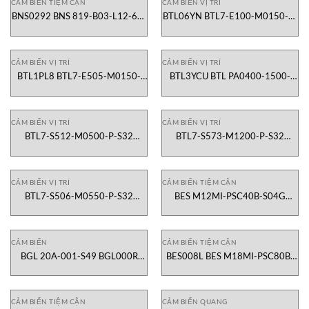
CẢM BIẾN TIỆM CẬN
CẢM BIẾN VỊ TRÍ
BNS0292 BNS 819-B03-L12-61-
BTL06YN BTL7-E100-M0150-B-
12-10 Công tắc cảm biến Balluff
KA05 Cảm biến vị trí tuyến tính
Vietnam
Balluff Vietnam
CẢM BIẾN VỊ TRÍ
CẢM BIẾN VỊ TRÍ
BTL1PL8 BTL7-E505-M0150-
BTL3YCU BTL PA0400-1500-
TT3-SA348-S32 Cảm biến vị trí
C15AAAB0-000S15 Cảm biến từ
tuyến tính Balluff Vietnam
tính tuyến tính Balluff Vietnam
CẢM BIẾN VỊ TRÍ
CẢM BIẾN VỊ TRÍ
BTL7-S512-M0500-P-S32
BTL7-S573-M1200-P-S32
BTL26UT Cảm biến vị trí tuyến
BTL2JAK Cảm biến vị trí tuyến
tính từ tính Balluff Vietnam
tính từ tính Balluff Vietnam
CẢM BIẾN VỊ TRÍ
CẢM BIẾN TIỆM CẬN
BTL7-S506-M0550-P-S32
BES M12MI-PSC40B-S04G
BTL330A Cảm biến vị trí tuyến
BES0068 Cảm biến tiệm cận
tính từ tính Balluff Vietnam
Balluff Vietnam
CẢM BIẾN
CẢM BIẾN TIỆM CẬN
BGL 20A-001-S49 BGL000R
BES008L BES M18MI-PSC80B-
Cảm biến canh biên BALLUFF
S04G Cảm biến tiệm cận Balluff
Vietnam
Vietnam
CẢM BIẾN TIỆM CẬN
CẢM BIẾN QUANG