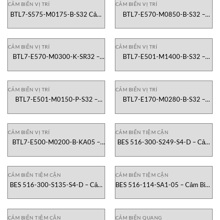
CẢM BIẾN VỊ TRÍ
CẢM BIẾN VỊ TRÍ
BTL7-S575-M0175-B-S32 Cảm
BTL7-E570-M0850-B-S32 –
Biến Vị Trí Balluff Vietnam
Cảm biến vị trí Balluff Vietnam
CẢM BIẾN VỊ TRÍ
CẢM BIẾN VỊ TRÍ
BTL7-E570-M0300-K-SR32 –
BTL7-E501-M1400-B-S32 –
Cảm Biến Vị Trí Balluff Vietnam
Cảm Biến Vị Trí Tuyến Tính Dạng
Thanh Balluff Việt Nam
CẢM BIẾN VỊ TRÍ
CẢM BIẾN VỊ TRÍ
BTL7-E501-M0150-P-S32 –
BTL7-E170-M0280-B-S32 –
Cảm Biến Vị Trí Tuyến Tính Balluff
Cảm Biến Vị Trí Tuyến Tính Balluff
Vietnam
Vietnam
CẢM BIẾN VỊ TRÍ
CẢM BIẾN TIỆM CẬN
BTL7-E500-M0200-B-KA05 –
BES 516-300-S249-S4-D – Cảm
Cảm Biến Vị Trí Vietnam
Biến Tiệm Cận Balluff Vietnam
CẢM BIẾN TIỆM CẬN
CẢM BIẾN TIỆM CẬN
BES 516-300-S135-S4-D – Cảm
BES 516-114-SA1-05 – Cảm Biến
Biến Tiệm Cận Balluff Vietnam
Tiệm Cận Balluff Việt Nam
CẢM BIẾN TIỆM CẬN
CẢM BIẾN QUANG