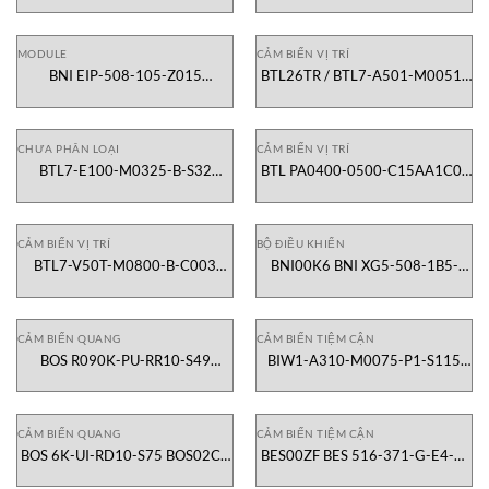
ứng M12 Balluff Vietnam
inductive sensor Balluff Vietnam
MODULE
CẢM BIẾN VỊ TRÍ
BNI EIP-508-105-Z015
BTL26TR / BTL7-A501-M0051-
BNI006A Module mạng công
P-S32 Cảm biến vị trí Balluff
nghiệp Balluff Vietnam
Vietnam
CHƯA PHÂN LOẠI
CẢM BIẾN VỊ TRÍ
BTL7-E100-M0325-B-S32
BTL PA0400-0500-C15AA1C0-
BTL0J4P Cảm biến từ trở
000S15 BTL3F8J Cảm biến từ
Magnetostrictive Balluff Vietnam
tính Balluff Vietnam
CẢM BIẾN VỊ TRÍ
BỘ ĐIỀU KHIỂN
BTL7-V50T-M0800-B-C003
BNI00K6 BNI XG5-508-1B5-
BTL23PR Cảm biến từ tính Balluff
Z067 Module mạng kim loại
Vietnam
Balluff Vietnam
CẢM BIẾN QUANG
CẢM BIẾN TIỆM CẬN
BOS R090K-PU-RR10-S49
BIW1-A310-M0075-P1-S115
BOS02A4 Cảm biến phản xạ
BIW0001 Cảm biến tiệm cận
Balluff Vietnam
Balluff Vietnam
CẢM BIẾN QUANG
CẢM BIẾN TIỆM CẬN
BOS 6K-UI-RD10-S75 BOS02CU
BES00ZF BES 516-371-G-E4-C-
Cảm biến quang Balluff Vietnam
02 Cảm biến tiệm cận Balluff