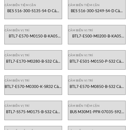
CẢM BIẾN TIỆM CẬN
CẢM BIẾN TIỆM CẬN
BES 516-300-S135-S4-D Cảm
BES 516-300-S249-S4-D Cảm
Biến Tiệm Cận Balluff Việt Nam
Biến Tiệm Cận Balluff Việt Nam
CẢM BIẾN VỊ TRÍ
CẢM BIẾN VỊ TRÍ
BTL7-E570-M0150-B-KA05
BTL7-E500-M0200-B-KA05
Cảm Biến Vị Trí Balluff Việt Nam
Cảm Biến Vị Trí Balluff Việt Nam
CẢM BIẾN VỊ TRÍ
CẢM BIẾN VỊ TRÍ
BTL7-E170-M0280-B-S32 Cảm
BTL7-E501-M0150-P-S32 Cảm
Biến Vị Trí Balluff Việt Nam
Biến Vị Trí Balluff Việt Nam
CẢM BIẾN VỊ TRÍ
CẢM BIẾN VỊ TRÍ
BTL7-E570-M0300-K-SR32 Cảm
BTL7-E570-M0850-B-S32 Cảm
Biến Vị Trí Balluff Việt Nam
Biến Vị Trí Balluff Việt Nam
CẢM BIẾN VỊ TRÍ
CẢM BIẾN TIỆM CẬN
BTL7-S575-M0175-B-S32 Cảm
BUS M30M1-PPX-07035-S92K
Biến Vị Trí Balluff Việt Nam
BUS005F Cảm biến tiệm cận
Balluff Vietnam