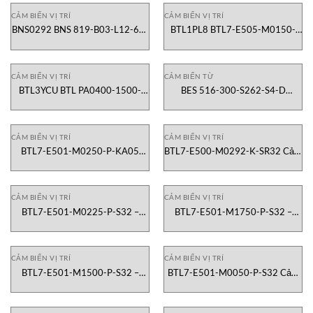
CẢM BIẾN VỊ TRÍ
CẢM BIẾN VỊ TRÍ
BNS0292 BNS 819-B03-L12-61-
BTL1PL8 BTL7-E505-M0150-
12-10 Công tắc cảm biến Balluff
TT3-SA348-S32 Cảm biến vị trí
Vietnam
tuyến tính Balluff Vietnam
CẢM BIẾN VỊ TRÍ
CẢM BIẾN TỪ
BTL3YCU BTL PA0400-1500-
BES 516-300-S262-S4-D
C15AAAB0-000S15 Cảm biến từ
BHS0032 Cảm biến cảm ứng
tính tuyến tính Balluff Vietnam
Balluff Vietnam
CẢM BIẾN VỊ TRÍ
CẢM BIẾN VỊ TRÍ
BTL7-E501-M0250-P-KA05
BTL7-E500-M0292-K-SR32 Cảm
Cảm Biến Vị Trí Balluff Việt Nam
Biến Vị Trí Balluff Việt Nam
CẢM BIẾN VỊ TRÍ
CẢM BIẾN VỊ TRÍ
BTL7-E501-M0225-P-S32 –
BTL7-E501-M1750-P-S32 –
Cảm Biến Vị Trí Balluff Việt Nam
Cảm Biến Vị Trí Balluff Vietnam
CẢM BIẾN VỊ TRÍ
CẢM BIẾN VỊ TRÍ
BTL7-E501-M1500-P-S32 –
BTL7-E501-M0050-P-S32 Cảm
Cảm Biến Vị Trí Balluff Vietnam
Biến Vị Trí Balluff Vietnam