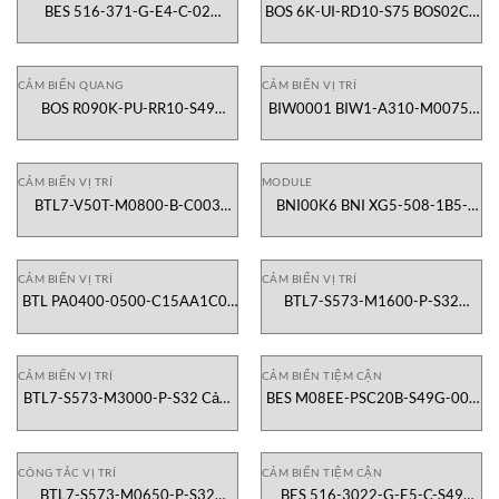
BES 516-371-G-E4-C-02
BOS 6K-UI-RD10-S75 BOS02CU
BES00ZF Cảm biến tiệm cận
Cảm biến khuếch tán khối
Balluff Vietnam
BALLUFF Vietnam
CẢM BIẾN QUANG
CẢM BIẾN VỊ TRÍ
BOS R090K-PU-RR10-S49
BIW0001 BIW1-A310-M0075-
BOS02A4 Cảm biến phản xạ
P1-S115 Cảm biến vị trí BALLUFF
BALLUFF Vietnam
Vietnam
CẢM BIẾN VỊ TRÍ
MODULE
BTL7-V50T-M0800-B-C003
BNI00K6 BNI XG5-508-1B5-
BTL23PR Cảm biến vị trí 800mm
Z067 Module mạng kim loại
Balluff Vietnam
Balluff Vietnam
CẢM BIẾN VỊ TRÍ
CẢM BIẾN VỊ TRÍ
BTL PA0400-0500-C15AA1C0-
BTL7-S573-M1600-P-S32
000S15 BTL3F8J Cảm biến từ
(BTL26JU) Cảm biến vị trí từ tính
tính 500mm Balluff Vietnam
1600mm Balluff Vietnam
CẢM BIẾN VỊ TRÍ
CẢM BIẾN TIỆM CẬN
BTL7-S573-M3000-P-S32 Cảm
BES M08EE-PSC20B-S49G-003
biến vị trí từ tính 3000mm Balluff
(BES00CK) Cảm biến tiệm cận M8
Vietnam
PNP Balluff Vietnam
CÔNG TẮC VỊ TRÍ
CẢM BIẾN TIỆM CẬN
BTL7-S573-M0650-P-S32
BES 516-3022-G-E5-C-S49