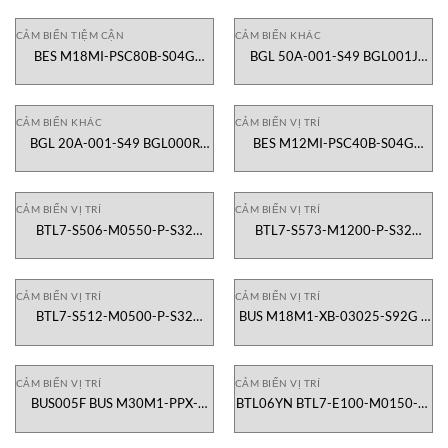
Vietnam
CẢM BIẾN TIỆM CẬN
CẢM BIẾN KHÁC
BES M18MI-PSC80B-S04G
BGL 50A-001-S49 BGL001J
BES008L Cảm biến tiệm cận
Cảm biến ngã ba BALLUFF
BALLUFF Vietnam
Vietnam
CẢM BIẾN KHÁC
CẢM BIẾN VỊ TRÍ
BGL 20A-001-S49 BGL000R
BES M12MI-PSC40B-S04G
Cảm biến chữ U BALLUFF
BES0068 Cảm biến tiệm cận
Vietnam
BALLUFF Vietnam
CẢM BIẾN VỊ TRÍ
CẢM BIẾN VỊ TRÍ
BTL7-S506-M0550-P-S32
BTL7-S573-M1200-P-S32
BTL330A Cảm biến vị trí tuyến
BTL2JAK Cảm biến vị trí tuyến
tính từ tính Balluff Vietnam
tính từ tính Balluff Vietnam
CẢM BIẾN VỊ TRÍ
CẢM BIẾN VỊ TRÍ
BTL7-S512-M0500-P-S32
BUS M18M1-XB-03025-S92G –
BTL26UT Cảm biến vị trí tuyến
Cảm Biến Tiệm Cận Dạng Trụ
tính từ tính Balluff Vietnam
Balluff Việt Nam
CẢM BIẾN VỊ TRÍ
CẢM BIẾN VỊ TRÍ
BUS005F BUS M30M1-PPX-
BTL06YN BTL7-E100-M0150-B-
07035-S92K Cảm biến tiệm cận
KA05 Cảm biến vị trí tuyến tính
Balluff Vietnam
Balluff Vietnam