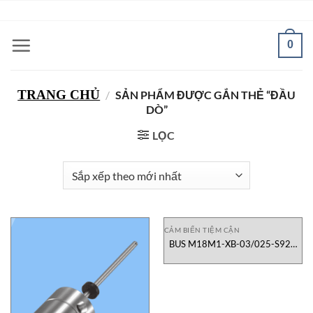
Bỏ
ADD ANYTHING HERE OR JUST REMOVE IT...
qua
nội
0
dung
TRANG CHỦ
/
SẢN PHẨM ĐƯỢC GẮN THẺ “ĐẦU
DÒ”
LỌC
CẢM BIẾN TIỆM CẬN
BUS M18M1-XB-03/025-S92G
Cảm Biến Tiệm Cận BUS Balluff
Việt Nam