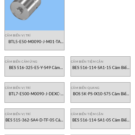
CẢM BIẾN VỊ TRÍ
BTL5-E50-M0090-J-M01-TA
Cảm Biến Vị Trí Balluff Việt Nam
CẢM BIẾN CẢM ỨNG
CẢM BIẾN TIỆM CẬN
BES 516-325-E5-Y-S49 Cảm
BES 516-114-SA1-15 Cảm Biến
Biến Điện Cảm Balluff Việt Nam
Điện Cảm Balluff Việt Nam
CẢM BIẾN VỊ TRÍ
CẢM BIẾN QUANG
BTL7-E500-M0090-J-DEXC-
BOS 5K-PS-IX10-S75 Cảm Biến
TA12 Cảm Biến Vị Trí Balluff Việt
Quang Balluff Việt Nam
Nam
CẢM BIẾN VỊ TRÍ
CẢM BIẾN TIỆM CẬN
BES 515-362-SA4-D-TF-05 Cảm
BES 516-114-SA1-05 Cảm Biến
Biến Tiệm Cận Balluff Việt Nam
Tiệm Cận Balluff Việt Nam