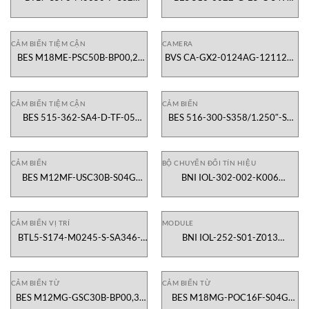
(BTL29LR) Cảm biến vị trí từ tính
(BES00L5) Cảm biến tiệm cận M8
650mm Balluff Vietnam
Balluff Vietnam
CẢM BIẾN TIỆM CẬN
CAMERA
BES M18ME-PSC50B-BP00,2-
BVS CA-GX2-0124AG-121120-
GS04 BES05AN Cảm biến tiệm
001 BVS00HR Camera công
cận inductive Balluff Vietnam
nghiệp MV Balluff Vietnam
CẢM BIẾN TIỆM CẬN
CẢM BIẾN
BES 515-362-SA4-D-TF-05
BES 516-300-S358/1.250″-S4
(BES04C8) Cảm biến cảm ứng
(BES05Z2) Cảm biến cảm ứng
chịu nhiệt Ø30mm BALLUFF
chịu áp lực Ø12.7mm BALLUFF
Vietnam
Vietnam
CẢM BIẾN
BỘ CHUYỂN ĐỔI TÍN HIỆU
BES M12MF-USC30B-S04G
BNI IOL-302-002-K006
(BES0041) Cảm biến cảm ứng
BNI007Z Bộ chuyển đổi giao tiếp
M12 flush 3mm 2-wire DC
IO-Link BALLUFF Vietnam
BALLUFF Vietnam
CẢM BIẾN VỊ TRÍ
MODULE
BTL5-S174-M0245-S-SA346-
BNI IOL-252-S01-Z013
K30 BTL19KL Cảm biến từ giảo
BNI003W Mô-đun mạng công
dài 245mm Balluff Vietnam
nghiệp IOLink Balluff Vietnam
CẢM BIẾN TỪ
CẢM BIẾN TỪ
BES M12MG-GSC30B-BP00,3-
BES M18MG-POC16F-S04G
GS04 BES0042 Cảm biến cảm
BES03RL Cảm biến cảm ứng M18