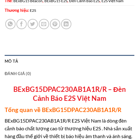
Thẻ:
,
,
,
BExBG15 Beacon
BExBG15 E2S
Đèn Cảnh Báo E2S
E2S Việt Nam
Thương hiệu:
E2S
MÔ TẢ
ĐÁNH GIÁ (0)
BExBG15DPAC230AB1A1R/R – Đèn
Cảnh Báo E2S Việt Nam
Tổng quan về BExBG15DPAC230AB1A1R/R
BExBG15DPAC230AB1A1R/R E2S Việt Nam là dòng đèn
cảnh báo chất lượng cao từ thương hiệu E2S . Nhà sản xuất
hàng đầu thế giới về thiết bị báo hiệu âm thanh và ánh sáng.