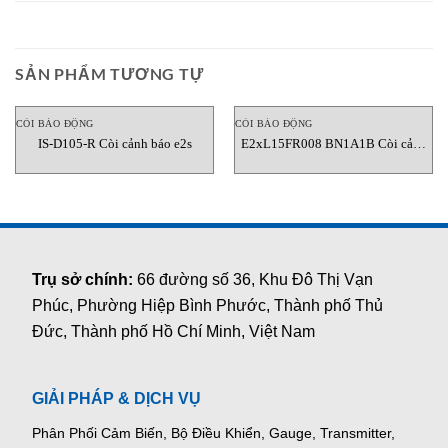
SẢN PHẨM TƯƠNG TỰ
CÒI BÁO ĐỘNG
CÒI BÁO ĐỘNG
IS-D105-R Còi cảnh báo e2s
E2xL15FR008 BN1A1B Còi cảnh
báo e2s
Trụ sở chính:
66 đường số 36, Khu Đô Thị Vạn
Phúc, Phường Hiệp Bình Phước, Thành phố Thủ
Đức, Thành phố Hồ Chí Minh, Việt Nam
GIẢI PHÁP & DỊCH VỤ
Phân Phối Cảm Biến, Bộ Điều Khiển, Gauge,
Transmitter,