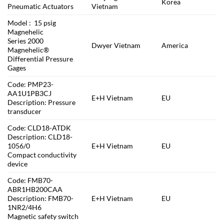
Korea
Pneumatic Actuators
Vietnam
Model : 15 psig
Magnehelic
Series 2000
Dwyer Vietnam
America
Magnehelic®
Differential Pressure
Gages
Code: PMP23-
AA1U1PB3CJ
E+H Vietnam
EU
Description: Pressure
transducer
Code: CLD18-ATDK
Description: CLD18-
1056/0
E+H Vietnam
EU
Compact conductivity
device
Code: FMB70-
ABR1HB200CAA
Description: FMB70-
E+H Vietnam
EU
1NR2/4H6
Magnetic safety switch