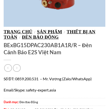
TRANG CHỦ
SẢN PHẨM
THIẾT BỊ AN
/
/
TOÀN
ĐÈN BÁO ĐỘNG
/
BExBG15DPAC230AB1A1R/R – Đèn
Cảnh Báo E2S Việt Nam
Số ĐT: 0859.200.531 – Mr. Vương (Zalo/WhatsApp)
Email/Skype: safety-expert.asia
Danh mục:
Đèn Báo Động