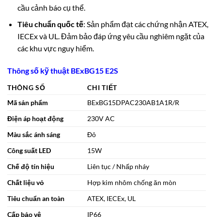
cầu cảnh báo cụ thể.
Tiêu chuẩn quốc tế
: Sản phẩm đạt các chứng nhận ATEX,
IECEx và UL. Đảm bảo đáp ứng yêu cầu nghiêm ngặt của
các khu vực nguy hiểm.
Thông số kỹ thuật BExBG15 E2S
THÔNG SỐ
CHI TIẾT
Mã sản phẩm
BExBG15DPAC230AB1A1R/R
Điện áp hoạt động
230V AC
Màu sắc ánh sáng
Đỏ
Công suất LED
15W
Chế độ tín hiệu
Liên tục / Nhấp nháy
Chất liệu vỏ
Hợp kim nhôm chống ăn mòn
Tiêu chuẩn an toàn
ATEX, IECEx, UL
Cấp bảo vệ
IP66