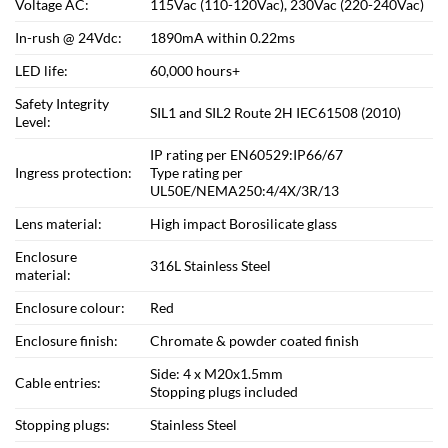
Voltage AC:
115Vac (110-120Vac), 230Vac (220-240Vac)
In-rush @ 24Vdc:
1890mA within 0.22ms
LED life:
60,000 hours+
Safety Integrity
SIL1 and SIL2 Route 2H IEC61508 (2010)
Level:
IP rating per EN60529:IP66/67
Ingress protection:
Type rating per
UL50E/NEMA250:4/4X/3R/13
Lens material:
High impact Borosilicate glass
Enclosure
316L Stainless Steel
material:
Enclosure colour:
Red
Enclosure finish:
Chromate & powder coated finish
Side: 4 x M20x1.5mm
Cable entries:
Stopping plugs included
Stopping plugs:
Stainless Steel