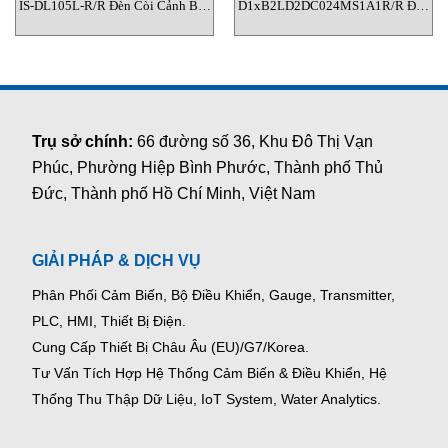
IS-DL105L-R/R Đèn Còi Cảnh Báo
D1xB2LD2DC024MS1A1R/R Đèn
Chống Cháy E2S Việt Nam
LED Chống Cháy Nổ Đa Chức
Năng E2S Việt Nam
Trụ sở chính:
66 đường số 36, Khu Đô Thị Vạn
Phúc, Phường Hiệp Bình Phước, Thành phố Thủ
Đức, Thành phố Hồ Chí Minh, Việt Nam
GIẢI PHÁP & DỊCH VỤ
Phân Phối Cảm Biến, Bộ Điều Khiển, Gauge,
Transmitter,
PLC, HMI, Thiết Bị Điện.
Cung Cấp Thiết Bị Châu Âu (EU)/G7/Korea.
Tư Vấn Tích Hợp Hệ Thống Cảm Biến & Điều Khiển, Hệ
Thống Thu Thập Dữ Liệu, IoT System, Water Analytics.