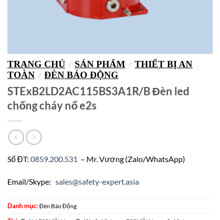
TRANG CHỦ
SẢN PHẨM
THIẾT BỊ AN
/
/
TOÀN
ĐÈN BÁO ĐỘNG
/
STExB2LD2AC115BS3A1R/B Đèn led
chống cháy nổ e2s
Số ĐT:
0859.200.531
– Mr. Vương (Zalo/WhatsApp)
Email/Skype:
sales@safety-expert.asia
Danh mục:
Đèn Báo Động