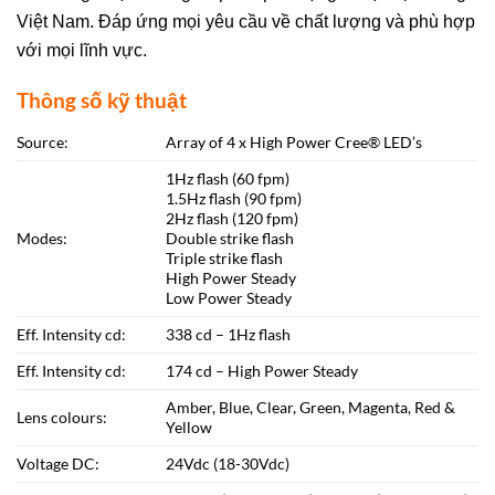
Việt Nam. Đáp ứng mọi yêu cầu về chất lượng và phù hợp
với mọi lĩnh vực.
Thông số kỹ thuật
Source:
Array of 4 x High Power Cree® LED’s
1Hz flash (60 fpm)
1.5Hz flash (90 fpm)
2Hz flash (120 fpm)
Modes:
Double strike flash
Triple strike flash
High Power Steady
Low Power Steady
Eff. Intensity cd:
338 cd – 1Hz flash
Eff. Intensity cd:
174 cd – High Power Steady
Amber, Blue, Clear, Green, Magenta, Red &
Lens colours:
Yellow
Voltage DC:
24Vdc (18-30Vdc)