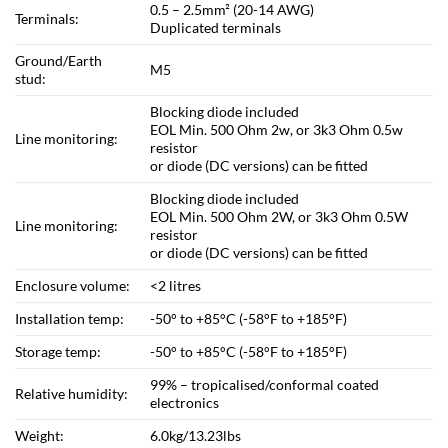
0.5 – 2.5mm² (20-14 AWG)
Terminals:
Duplicated terminals
Ground/Earth
M5
stud:
Blocking diode included
EOL Min. 500 Ohm 2w, or 3k3 Ohm 0.5w
Line monitoring:
resistor
or diode (DC versions) can be fitted
Blocking diode included
EOL Min. 500 Ohm 2W, or 3k3 Ohm 0.5W
Line monitoring:
resistor
or diode (DC versions) can be fitted
Enclosure volume:
<2 litres
Installation temp:
-50° to +85°C (-58°F to +185°F)
Storage temp:
-50° to +85°C (-58°F to +185°F)
99% – tropicalised/conformal coated
Relative humidity:
electronics
Weight:
6.0kg/13.23lbs