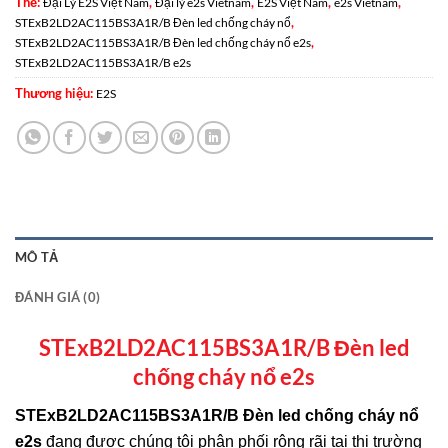
Thẻ:
,
,
,
,
Đại Lý E2S Việt Nam
Đại lý e2s Vietnam
E2S Việt Nam
e2s Vietnam
,
STExB2LD2AC115BS3A1R/B Đèn led chống cháy nổ
,
STExB2LD2AC115BS3A1R/B Đèn led chống cháy nổ e2s
STExB2LD2AC115BS3A1R/B e2s
Thương hiệu:
E2S
MÔ TẢ
ĐÁNH GIÁ (0)
STExB2LD2AC115BS3A1R/B Đèn led
chống cháy nổ e2s
STExB2LD2AC115BS3A1R/B Đèn led chống cháy nổ
e2s
đang được chúng tôi phân phối rộng rãi tại thị trường