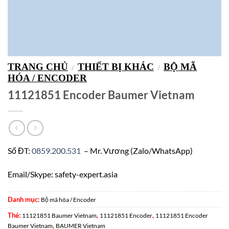
TRANG CHỦ
THIẾT BỊ KHÁC
BỘ MÃ
/
/
HÓA / ENCODER
11121851 Encoder Baumer Vietnam
Số ĐT:
0859.200.531
– Mr. Vương (Zalo/WhatsApp)
Email/Skype: safety-expert.asia
Danh mục:
Bộ mã hóa / Encoder
Thẻ:
,
,
11121851 Baumer Vietnam
11121851 Encoder
11121851 Encoder
,
Baumer Vietnam
BAUMER Vietnam