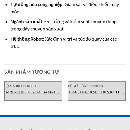
Tự động hóa công nghiệp:
Giám sát và điều khiển máy
móc.
Ngành sản xuất:
Đo lường và kiểm soát chuyển động
trong dây chuyền sản xuất.
Hệ thống Robot:
Xác định vị trí và tốc độ quay của các
trục.
SẢN PHẨM TƯƠNG TỰ
BỘ MÃ HÓA / ENCODER
BỘ MÃ HÓA / ENCODER
MRE-G320SP062FAC Bộ Mã Hóa
TK561.FRE.1024.11/30.S.K4.11.L10.
Vòng Quay từ NSD
1130 Encoder Italsensor Việt Nam