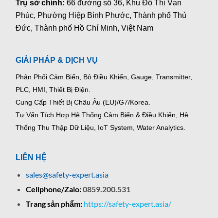
Trụ sở chính:
66 đường số 36, Khu Đô Thị Vạn
Phúc, Phường Hiệp Bình Phước, Thành phố Thủ
Đức, Thành phố Hồ Chí Minh, Việt Nam
GIẢI PHÁP & DỊCH VỤ
Phân Phối Cảm Biến, Bộ Điều Khiển, Gauge,
Transmitter,
PLC, HMI, Thiết Bị Điện.
Cung Cấp Thiết Bị Châu Âu (EU)/G7/Korea.
Tư Vấn Tích Hợp Hệ Thống Cảm Biến & Điều Khiển, Hệ
Thống Thu Thập Dữ Liệu, IoT System, Water Analytics.
LIÊN HỆ
sales@safety-expert.asia
Cellphone/Zalo:
0859.200.531
Trang sản phẩm:
https://safety-expert.asia/