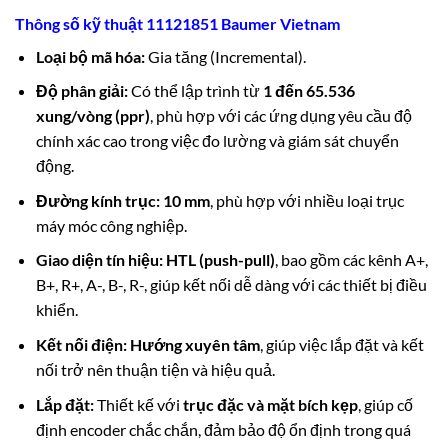
Thông số kỹ thuật 11121851 Baumer Vietnam
Loại bộ mã hóa:
Gia tăng (Incremental).
Độ phân giải:
Có thể lập trình từ
1 đến 65.536
xung/vòng (ppr)
, phù hợp với các ứng dụng yêu cầu độ
chính xác cao trong việc đo lường và giám sát chuyển
động.
Đường kính trục:
10 mm
, phù hợp với nhiều loại trục
máy móc công nghiệp.
Giao diện tín hiệu:
HTL (push-pull)
, bao gồm các kênh A+,
B+, R+, A-, B-, R-, giúp kết nối dễ dàng với các thiết bị điều
khiển.
Kết nối điện:
Hướng xuyên tâm
, giúp việc lắp đặt và kết
nối trở nên thuận tiện và hiệu quả.
Lắp đặt:
Thiết kế với
trục đặc và mặt bích kẹp
, giúp cố
định encoder chắc chắn, đảm bảo độ ổn định trong quá