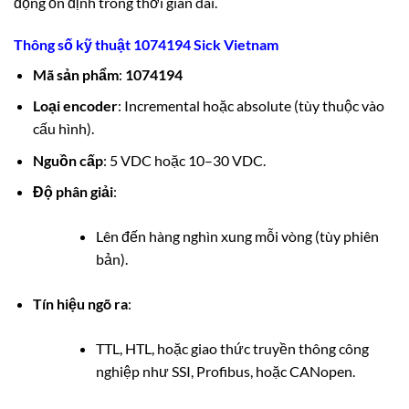
động ổn định trong thời gian dài.
Thông số kỹ thuật 1074194 Sick Vietnam
Mã sản phẩm
:
1074194
Loại encoder
: Incremental hoặc absolute (tùy thuộc vào
cấu hình).
Nguồn cấp
: 5 VDC hoặc 10–30 VDC.
Độ phân giải
:
Lên đến hàng nghìn xung mỗi vòng (tùy phiên
bản).
Tín hiệu ngõ ra
:
TTL, HTL, hoặc giao thức truyền thông công
nghiệp như SSI, Profibus, hoặc CANopen.