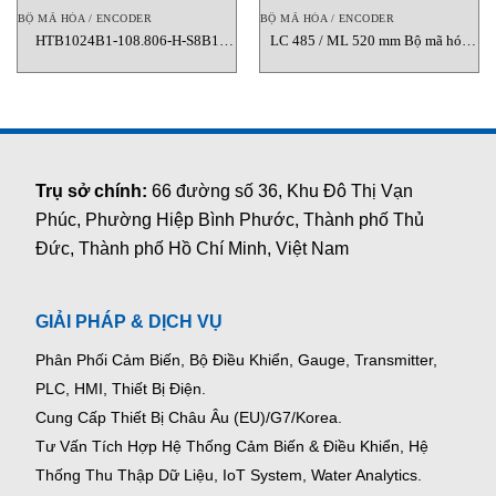
BỘ MÃ HÓA / ENCODER
BỘ MÃ HÓA / ENCODER
HTB1024B1-108.806-H-S8B1
LC 485 / ML 520 mm Bộ mã hóa
Encoder quay gia tăng YUMENG
tuyến tính Heidenhain Vietnam
Vietnam
Trụ sở chính:
66 đường số 36, Khu Đô Thị Vạn
Phúc, Phường Hiệp Bình Phước, Thành phố Thủ
Đức, Thành phố Hồ Chí Minh, Việt Nam
GIẢI PHÁP & DỊCH VỤ
Phân Phối Cảm Biến, Bộ Điều Khiển, Gauge,
Transmitter,
PLC, HMI, Thiết Bị Điện.
Cung Cấp Thiết Bị Châu Âu (EU)/G7/Korea.
Tư Vấn Tích Hợp Hệ Thống Cảm Biến & Điều Khiển, Hệ
Thống Thu Thập Dữ Liệu, IoT System, Water Analytics.