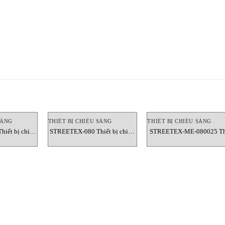
SÁNG
THIẾT BỊ CHIẾU SÁNG
THIẾT BỊ CHIẾU SÁNG
hiết bị chiếu
STREETEX-080 Thiết bị chiếu
STREETEX-ME-080025 Th
mgroup
sáng Cortemgroup
bị chiếu sáng Cortemgro