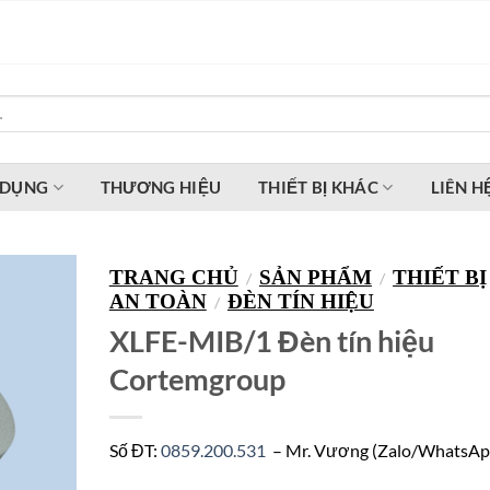
 DỤNG
THƯƠNG HIỆU
THIẾT BỊ KHÁC
LIÊN H
TRANG CHỦ
SẢN PHẨM
THIẾT BỊ
/
/
AN TOÀN
ĐÈN TÍN HIỆU
/
XLFE-MIB/1 Đèn tín hiệu
Cortemgroup
Số ĐT:
0859.200.531
– Mr. Vương (Zalo/WhatsAp