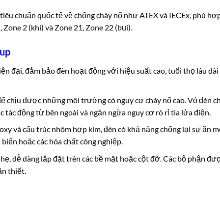
 tiêu chuẩn quốc tế về chống cháy nổ như ATEX và IECEx, phù hợ
Zone 2 (khí) và Zone 21, Zone 22 (bụi).
oup
ện đại, đảm bảo đèn hoạt động với hiệu suất cao, tuổi thọ lâu dài
 để chịu được những môi trường có nguy cơ cháy nổ cao. Vỏ đèn c
ác tác động từ bên ngoài và ngăn ngừa nguy cơ rò rỉ tia lửa điện.
poxy và cấu trúc nhôm hợp kim, đèn có khả năng chống lại sự ăn 
biển hoặc các hóa chất công nghiệp.
 nhẹ, dễ dàng lắp đặt trên các bề mặt hoặc cột đỡ. Các bộ phận đư
n thiết.