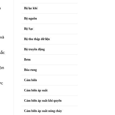
p
Bộ lọc khí
Bộ nguồn
Bộ Sạc
 và
Bộ thu thập dữ liệu
Bộ truyền động
hắc
Bơm
mòn
Búa rung
Cảm biến
ợc
Cảm biến áp suất
Cảm biến áp suất khí quyển
Cảm biến áp suất nóng chảy