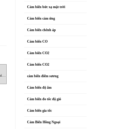
Cảm biến bức xạ mặt trời
Cảm biến cảm ứng
Cảm biến chênh áp
Cảm biến CO
Cảm biến CO2
Cảm biến CO2
THIẾT BỊ CHIẾU SÁNG
THIẾT BỊ CHIẾU SÁNG
T
iết
LifEx-PE-0615N Thiết bị chiếu
SLED-MN-400150 Thiết bị
cảm biến điểm sương
up
sáng Cortemgroup
chiếu sáng Cortemgroup
Cảm biến độ ẩm
Cảm biến đo tốc độ gió
Cảm biến gia tốc
Cảm Biến Hồng Ngoại