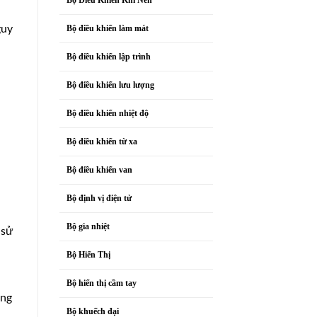
guy
Bộ điều khiển làm mát
Bộ điều khiển lập trình
Bộ điều khiển lưu lượng
Bộ điều khiển nhiệt độ
Bộ điều khiển từ xa
Bộ điều khiển van
Bộ định vị điện tử
Bộ gia nhiệt
 sử
Bộ Hiển Thị
Bộ hiển thị cầm tay
ong
Bộ khuếch đại