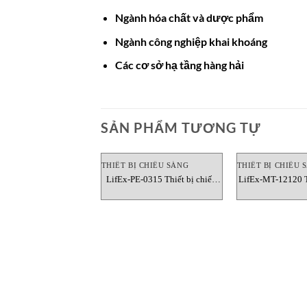
Ngành hóa chất và dược phẩm
Ngành công nghiệp khai khoáng
Các cơ sở hạ tầng hàng hải
SẢN PHẨM TƯƠNG TỰ
THIẾT BỊ CHIẾU SÁNG
THIẾT BỊ CHIẾU 
LifEx-PE-0315 Thiết bị chiếu
LifEx-MT-12120 T
sáng Cortemgroup
sáng Corte