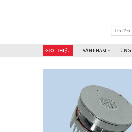
Bỏ
qua
nội
dung
Tìm
kiếm:
GIỚI THIỆU
SẢN PHẨM
ỨNG