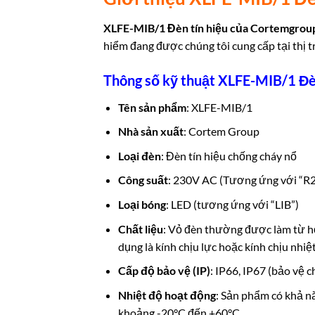
XLFE-MIB/1 Đèn tín hiệu của
Cortemgrou
hiểm đang được chúng tôi cung cấp tại thị 
Thông số kỹ thuật XLFE-MIB/1 Đè
Tên sản phẩm
: XLFE-MIB/1
Nhà sản xuất
: Cortem Group
Loại đèn
: Đèn tín hiệu chống cháy nổ
Công suất
: 230V AC (Tương ứng với “R
Loại bóng
: LED (tương ứng với “LIB”)
Chất liệu
: Vỏ đèn thường được làm từ h
dụng là kính chịu lực hoặc kính chịu nhiệt
Cấp độ bảo vệ (IP)
: IP66, IP67 (bảo vệ 
Nhiệt độ hoạt động
: Sản phẩm có khả n
khoảng -20°C đến +60°C.