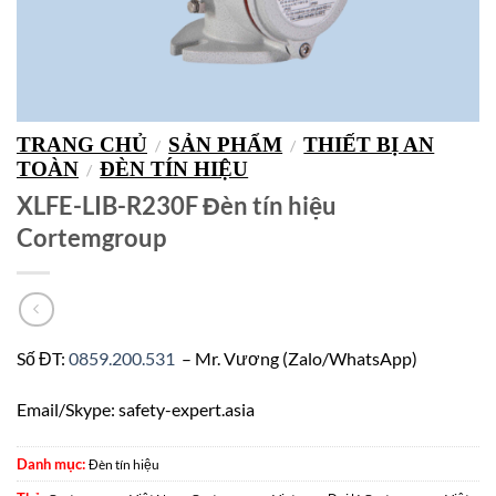
TRANG CHỦ
SẢN PHẨM
THIẾT BỊ AN
/
/
TOÀN
ĐÈN TÍN HIỆU
/
XLFE-LIB-R230F Đèn tín hiệu
Cortemgroup
Số ĐT:
0859.200.531
– Mr. Vương (Zalo/WhatsApp)
Email/Skype: safety-expert.asia
Danh mục:
Đèn tín hiệu