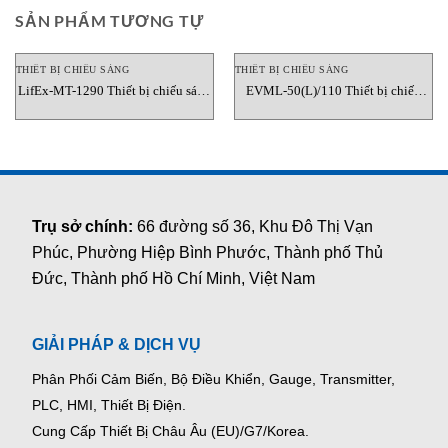
SẢN PHẨM TƯƠNG TỰ
THIẾT BỊ CHIẾU SÁNG
THIẾT BỊ CHIẾU SÁNG
LifEx-MT-1290 Thiết bị chiếu sáng
EVML-50(L)/110 Thiết bị chiếu
Cortemgroup
sáng Cortemgroup
Trụ sở chính:
66 đường số 36, Khu Đô Thị Vạn
Phúc, Phường Hiệp Bình Phước, Thành phố Thủ
Đức, Thành phố Hồ Chí Minh, Việt Nam
GIẢI PHÁP & DỊCH VỤ
Phân Phối Cảm Biến, Bộ Điều Khiển, Gauge,
Transmitter,
PLC, HMI, Thiết Bị Điện.
Cung Cấp Thiết Bị Châu Âu (EU)/G7/Korea.