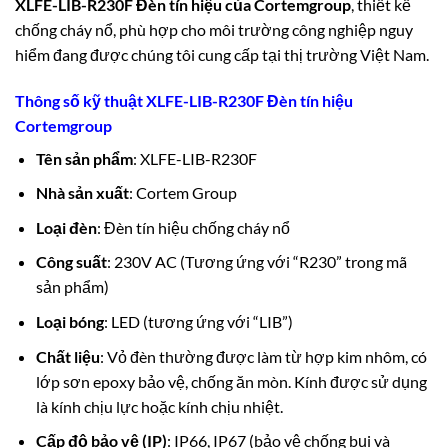
XLFE-LIB-R230F Đèn tín hiệu của
Cortemgroup
, thiết kế
chống cháy nổ, phù hợp cho môi trường công nghiệp nguy
hiểm đang được chúng tôi cung cấp tại thị trường Việt Nam.
Thông số kỹ thuật XLFE-LIB-R230F Đèn tín hiệu
Cortemgroup
Tên sản phẩm
: XLFE-LIB-R230F
Nhà sản xuất
: Cortem Group
Loại đèn
: Đèn tín hiệu chống cháy nổ
Công suất
: 230V AC (Tương ứng với “R230” trong mã
sản phẩm)
Loại bóng
: LED (tương ứng với “LIB”)
Chất liệu
: Vỏ đèn thường được làm từ hợp kim nhôm, có
lớp sơn epoxy bảo vệ, chống ăn mòn. Kính được sử dụng
là kính chịu lực hoặc kính chịu nhiệt.
Cấp độ bảo vệ (IP)
: IP66, IP67 (bảo vệ chống bụi và