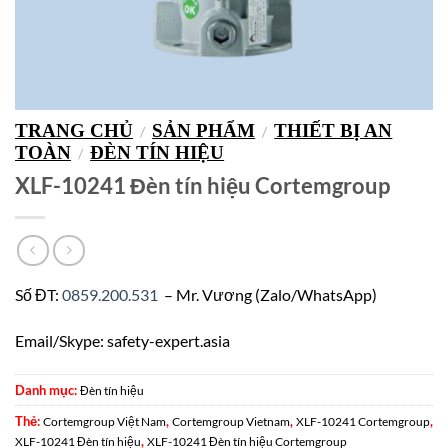
TRANG CHỦ
SẢN PHẨM
THIẾT BỊ AN
/
/
TOÀN
ĐÈN TÍN HIỆU
/
XLF-10241 Đèn tín hiệu Cortemgroup
Số ĐT:
0859.200.531
– Mr. Vương (Zalo/WhatsApp)
Email/Skype: safety-expert.asia
Danh mục:
Đèn tín hiệu
Thẻ:
,
,
,
Cortemgroup Việt Nam
Cortemgroup Vietnam
XLF-10241 Cortemgroup
,
XLF-10241 Đèn tín hiệu
XLF-10241 Đèn tín hiệu Cortemgroup