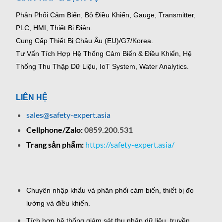
Phân Phối Cảm Biến, Bộ Điều Khiển, Gauge,
Transmitter,
PLC, HMI, Thiết Bị Điện.
Cung Cấp Thiết Bị Châu Âu (EU)/G7/Korea.
Tư Vấn Tích Hợp Hệ Thống Cảm Biến & Điều Khiển, Hệ
Thống Thu Thập Dữ Liệu, IoT System, Water Analytics.
LIÊN HỆ
sales@safety-expert.asia
Cellphone/Zalo:
0859.200.531
Trang sản phẩm:
https://safety-expert.asia/
Chuyên nhập khẩu và phân phối cảm biến, thiết bị đo
lường và điều khiển.
Tích hợp hệ thống giám sát thu nhập dữ liệu, truyền