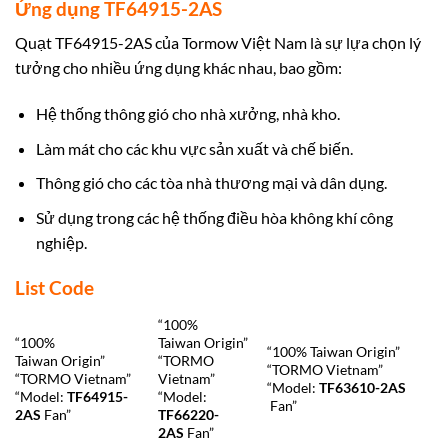
Ứng dụng TF64915-2AS
Quạt TF64915-2AS của Tormow Việt Nam là sự lựa chọn lý
tưởng cho nhiều ứng dụng khác nhau, bao gồm:
Hệ thống thông gió cho nhà xưởng, nhà kho.
Làm mát cho các khu vực sản xuất và chế biến.
Thông gió cho các tòa nhà thương mại và dân dụng.
Sử dụng trong các hệ thống điều hòa
không khí công
nghiệp.
List Code
“100%
“100%
Taiwan Origin”
“100% Taiwan Origin”
Taiwan Origin”
“TORMO
“TORMO Vietnam”
“TORMO Vietnam”
Vietnam”
“Model:
TF63610-2AS
“Model:
TF64915-
“Model:
Fan”
2AS
Fan”
TF66220-
2AS
Fan”