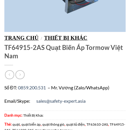
TRANG CHỦ
THIẾT BỊ KHÁC
/
TF64915-2AS Quạt Biến Áp Tormow Việt
Nam
Số ĐT:
0859.200.531
– Mr. Vương (Zalo/WhatsApp)
Email/Skype:
sales@safety-expert.asia
Danh mục:
Thiết Bị Khác
Thẻ:
,
,
,
,
,
quạt
quạt biến áp
quạt thông gió
quạt tủ điện
TF63610-2AS
TF64915-