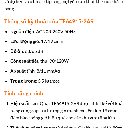
và độ bền vượt trội, đáp ứng mọi yêu cầu khắt khe của khách
hàng.
Thông số kỹ thuật của TF64915-2AS
Nguồn điện
: AC 208-240V, 50Hz
Lưu lượng gió
: 17/19 cmm
Độ ồn
: 63/65 dB
Công suất tiêu thụ
: 90/120W
Áp suất tĩnh
: 8/11 mmAq
Trọng lượng
: 5.5 kgs/pce
Tính năng chính
Hiệu suất cao
: Quạt TF64915-2AS được thiết kế với khả
năng cung cấp lưu lượng gió mạnh mẽ lên đến 19 cmm,
đảm bảo thông gió hiệu quả cho các khu vực rộng lớn.
Tiết kiệm năng lượng
: Với công suất tiêu thụ chỉ từ 90W