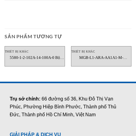
SẢN PHẨM TƯƠNG TỰ
THIẾT BỊ KHÁC
THIẾT BỊ KHÁC
5580-1-2-102A-14-100A-0 Bộ
MGB-L1-ARA-AA1A1-M-
Chuyển Đổi Tín Hiệu Rung Metrix
104302 Module Khóa An Toàn
Việt Nam
Euchner Việt Nam
Trụ sở chính:
66 đường số 36, Khu Đô Thị Vạn
Phúc, Phường Hiệp Bình Phước, Thành phố Thủ
Đức, Thành phố Hồ Chí Minh, Việt Nam
GIẢI PHÁP & DỊCH VỤ