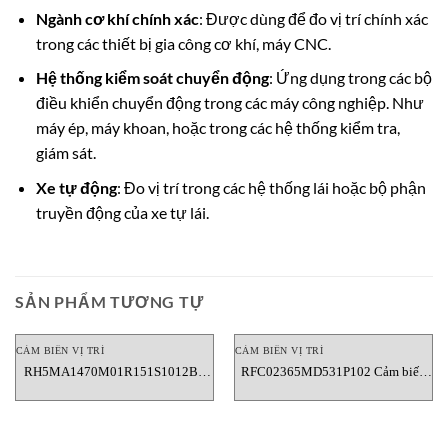
Ngành cơ khí chính xác
: Được dùng để đo vị trí chính xác
trong các thiết bị gia công cơ khí, máy CNC.
Hệ thống kiểm soát chuyển động
: Ứng dụng trong các bộ
điều khiển chuyển động trong các máy công nghiệp. Như
máy ép, máy khoan, hoặc trong các hệ thống kiểm tra,
giám sát.
Xe tự động
: Đo vị trí trong các hệ thống lái hoặc bộ phận
truyền động của xe tự lái.
SẢN PHẨM TƯƠNG TỰ
CẢM BIẾN VỊ TRÍ
CẢM BIẾN VỊ TRÍ
RH5MA1470M01R151S1012B6
RFC02365MD531P102 Cảm biến
Cảm biến vị trí Temposonics
vị trí Temposonics Vietnam
Vietnam