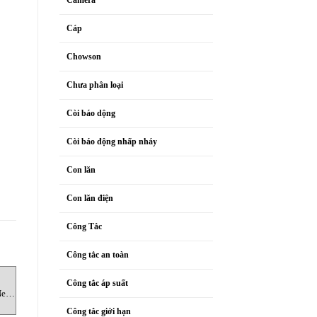
Cáp
Chowson
Chưa phân loại
Còi báo dộng
Còi báo động nhấp nháy
Con lăn
Con lăn điện
Công Tắc
Công tắc an toàn
MÁY DÒ KHÍ KẾT HỢP
MÁY DÒ KHÍ KẾT HỢP
M
Công tắc áp suất
New
KD-12 Máy dò khí kết hợp New
PS-7 Máy dò khí kết hợp New
Cosmos Vietnam
Cosmos Vietnam
Công tắc giới hạn