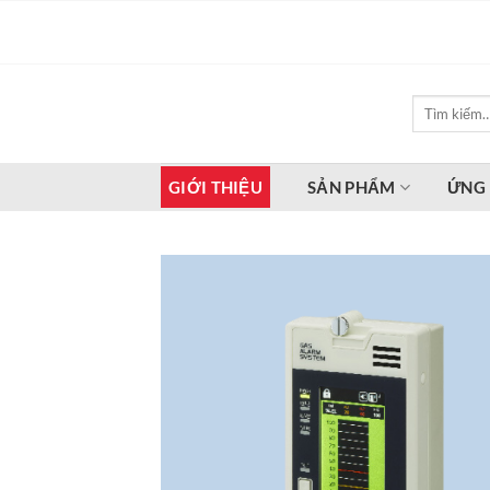
Bỏ
qua
nội
dung
Tìm
kiếm:
GIỚI THIỆU
SẢN PHẨM
ỨNG