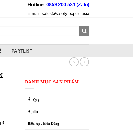
Hotline:
0859.200.531 (Zalo)
E-mail: sales@safety-expert.asia
Ệ
PARTLIST
N
DANH MỤC SẢN PHẨM
Ác Quy
Apollo
p)
Biến Áp / Biến Dòng