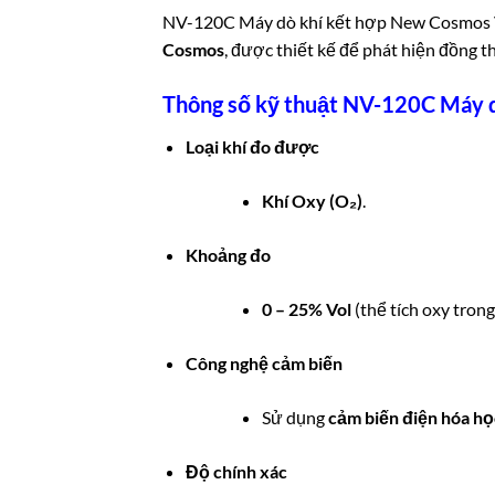
NV-120C Máy dò khí kết hợp
New Cosmos
Cosmos
, được thiết kế để phát hiện đồng th
Thông số kỹ thuật NV-120C Máy 
Loại khí đo được
Khí Oxy (O₂)
.
Khoảng đo
0 – 25% Vol
(thể tích oxy trong
Công nghệ cảm biến
Sử dụng
cảm biến điện hóa họ
Độ chính xác