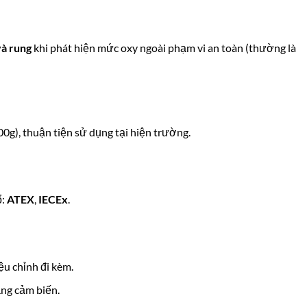
và rung
khi phát hiện mức oxy ngoài phạm vi an toàn (thường là
00g), thuận tiện sử dụng tại hiện trường.
ổ:
ATEX
,
IECEx
.
ệu chỉnh đi kèm.
ạng cảm biến.