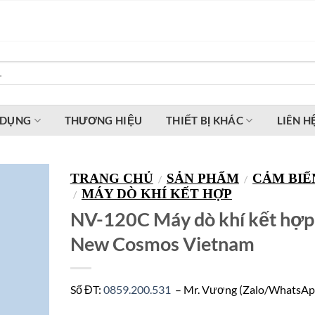
 DỤNG
THƯƠNG HIỆU
THIẾT BỊ KHÁC
LIÊN H
TRANG CHỦ
SẢN PHẨM
CẢM BIẾ
/
/
MÁY DÒ KHÍ KẾT HỢP
/
NV-120C Máy dò khí kết hợp
New Cosmos Vietnam
Số ĐT:
0859.200.531
– Mr. Vương (Zalo/WhatsAp