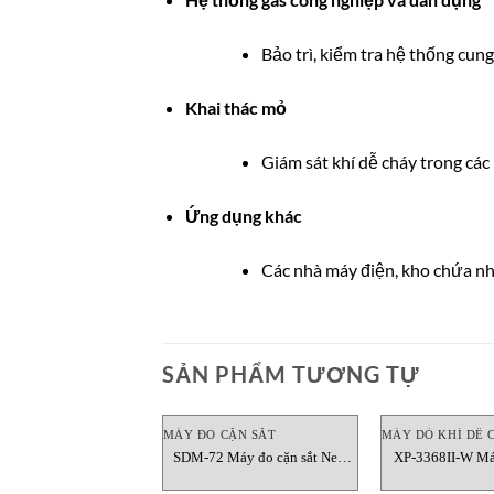
Bảo trì, kiểm tra hệ thống cung
Khai thác mỏ
Giám sát khí dễ cháy trong cá
Ứng dụng khác
Các nhà máy điện, kho chứa nhi
SẢN PHẨM TƯƠNG TỰ
MÁY ĐO CẶN SẮT
MÁY DÒ KHÍ DỄ 
SDM-72 Máy đo cặn sắt New
XP-3368II-W Má
Cosmos Vietnam
cháy New Cosm