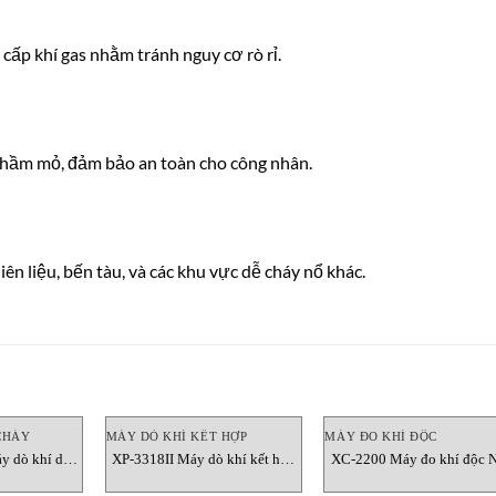
 cấp khí gas nhằm tránh nguy cơ rò rỉ.
c hầm mỏ, đảm bảo an toàn cho công nhân.
ên liệu, bến tàu, và các khu vực dễ cháy nổ khác.
CHÁY
MÁY DÒ KHÍ KẾT HỢP
MÁY ĐO KHÍ ĐỘC
y dò khí dễ
XP-3318II Máy dò khí kết hợp
XC-2200 Máy đo khí độc 
os Vietnam
New Cosmos Vietnam
Cosmos Vietnam