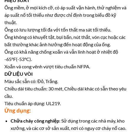
HIỆU SUẤT
Ống mềm, ở mọi kích cỡ, có áp suất vận hành, thử nghiệm và
áp suất nổ tối thiểu như được chỉ định trong biểu đồ kỹ
thuật.
Ống có lưu lượng tối đa với tổn thất ma sát tối thiểu.
Ống không có khuyết tật, bụi bẩn, nút thắt, vón cục hoặc các
bất thường khác ảnh hưởng đến hoạt động của ống.
Ống có khả năng chống xoắn và vẫn linh hoạt ở nhiệt độ
-65°F(-53°C).
Xoắn và cong vênh vượt tiêu chuẩn NFPA.
DỮ LIỆU VÒI
Màu sắc sẵn có: Đỏ, Trắng.
Chiều dài tiêu chuẩn: 30 mét, Chiều dài khác có sẵn theo yêu
cầu.
Tiêu chuẩn áp dụng: UL219.
Ứng dụng:
Chữa cháy công nghiệp
: Sử dụng trong các nhà máy, kho
xưởng, và các cơ sở sản xuất, nơi có nguy cơ cháy nổ cao.