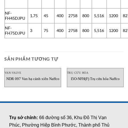
NF-
1.75
45
400
2758
800
5,516
1200
82
FH45DJPU
NF-
3
75
400
2758
800
5,516
1200
82
FH75DJPU
SẢN PHẨM TƯƠNG TỰ
VAN-VALVE
TRỤ CỨU HỎA
NDR 097 Van hạ cánh xiên Naffco
I5O-NFH(F) Trụ cứu hỏa Naffco
Trụ sở chính:
66 đường số 36, Khu Đô Thị Vạn
Phúc, Phường Hiệp Bình Phước, Thành phố Thủ