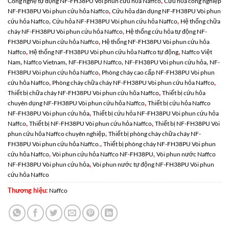
,
Công nghệ tự động NF-FH38PU Vòi phun cứu hỏa Naffco
Cứu hỏa công nghiệp
,
NF-FH38PU Vòi phun cứu hỏa Naffco
Cứu hỏa dân dụng NF-FH38PU Vòi phun
,
,
cứu hỏa Naffco
Cứu hỏa NF-FH38PU Vòi phun cứu hỏa Naffco
Hệ thống chữa
,
cháy NF-FH38PU Vòi phun cứu hỏa Naffco
Hệ thống cứu hỏa tự động NF-
,
FH38PU Vòi phun cứu hỏa Naffco
Hệ thống NF-FH38PU Vòi phun cứu hỏa
,
,
Naffco
Hệ thống NF-FH38PU Vòi phun cứu hỏa Naffco tự động
Naffco Việt
,
,
,
,
Nam
Naffco Vietnam
NF-FH38PU Naffco
NF-FH38PU Vòi phun cứu hỏa
NF-
,
FH38PU Vòi phun cứu hỏa Naffco
Phòng cháy cao cấp NF-FH38PU Vòi phun
,
,
cứu hỏa Naffco
Phòng cháy chữa cháy NF-FH38PU Vòi phun cứu hỏa Naffco
,
Thiết bị chữa cháy NF-FH38PU Vòi phun cứu hỏa Naffco
Thiết bị cứu hỏa
,
chuyên dụng NF-FH38PU Vòi phun cứu hỏa Naffco
Thiết bị cứu hỏa Naffco
,
NF-FH38PU Vòi phun cứu hỏa
Thiết bị cứu hỏa NF-FH38PU Vòi phun cứu hỏa
,
,
Naffco
Thiết bị NF-FH38PU Vòi phun cứu hỏa Naffco
Thiết bị NF-FH38PU Vòi
,
phun cứu hỏa Naffco chuyên nghiệp
Thiết bị phòng cháy chữa cháy NF-
,
FH38PU Vòi phun cứu hỏa Naffco.
Thiết bị phòng cháy NF-FH38PU Vòi phun
,
,
cứu hỏa Naffco
Vòi phun cứu hỏa Naffco NF-FH38PU
Vòi phun nước Naffco
,
NF-FH38PU Vòi phun cứu hỏa
Vòi phun nước tự động NF-FH38PU Vòi phun
cứu hỏa Naffco
Thương hiệu:
Naffco