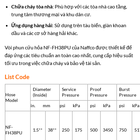
Chữa cháy tòa nhà
: Phù hợp với các tòa nhà cao tầng,
trung tâm thương mại và khu dân cư.
Ứng dụng hàng hải
: Sử dụng trên tàu biển, giàn khoan
dầu và các cơ sở hàng hải khác.
Vòi phun cứu hỏa NF-FH38PU của Naffco được thiết kế để
đáp ứng các tiêu chuẩn an toàn cao nhất, cung cấp hiệu suất
tối ưu trong việc chữa cháy và bảo vệ tài sản.
List Code
Diameter
Service
Proof
Burst
Hose
(Inside)
Pressure
Pressure
Pressure
Model
in. mm
psi kPa
psi kPa
psi kPa
NF-
1.5**
38**
250
175
500
3450
750
51
FH38PU