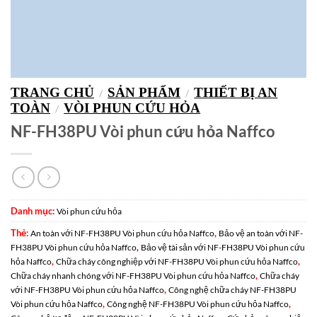
TRANG CHỦ
SẢN PHẨM
THIẾT BỊ AN
/
/
TOÀN
VÒI PHUN CỨU HỎA
/
NF-FH38PU Vòi phun cứu hỏa Naffco
Danh mục:
Vòi phun cứu hỏa
Thẻ:
,
An toàn với NF-FH38PU Vòi phun cứu hỏa Naffco
Bảo vệ an toàn với NF-
,
FH38PU Vòi phun cứu hỏa Naffco
Bảo vệ tài sản với NF-FH38PU Vòi phun cứu
,
,
hỏa Naffco
Chữa cháy công nghiệp với NF-FH38PU Vòi phun cứu hỏa Naffco
,
Chữa cháy nhanh chóng với NF-FH38PU Vòi phun cứu hỏa Naffco
Chữa cháy
,
với NF-FH38PU Vòi phun cứu hỏa Naffco
Công nghệ chữa cháy NF-FH38PU
,
,
Vòi phun cứu hỏa Naffco
Công nghệ NF-FH38PU Vòi phun cứu hỏa Naffco