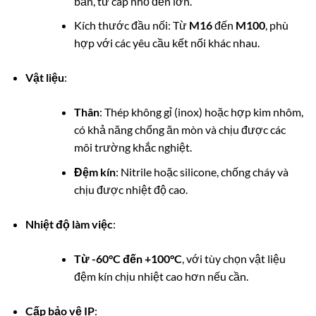
bản, từ cáp nhỏ đến lớn.
Kích thước đầu nối: Từ
M16
đến
M100
, phù
hợp với các yêu cầu kết nối khác nhau.
Vật liệu
:
Thân
: Thép không gỉ (inox) hoặc hợp kim nhôm,
có khả năng chống ăn mòn và chịu được các
môi trường khắc nghiệt.
Đệm kín
: Nitrile hoặc silicone, chống cháy và
chịu được nhiệt độ cao.
Nhiệt độ làm việc
:
Từ -60°C đến +100°C
, với tùy chọn vật liệu
đệm kín chịu nhiệt cao hơn nếu cần.
Cấp bảo vệ IP
: