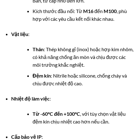
bản, từ cáp nhỏ đến lớn.
Kích thước đầu nối: Từ
M16
đến
M100
, phù
hợp với các yêu cầu kết nối khác nhau.
Vật liệu
:
Thân
: Thép không gỉ (inox) hoặc hợp kim nhôm,
có khả năng chống ăn mòn và chịu được các
môi trường khắc nghiệt.
Đệm kín
: Nitrile hoặc silicone, chống cháy và
chịu được nhiệt độ cao.
Nhiệt độ làm việc
:
Từ -60°C đến +100°C
, với tùy chọn vật liệu
đệm kín chịu nhiệt cao hơn nếu cần.
Cấp bảo vệ IP
: