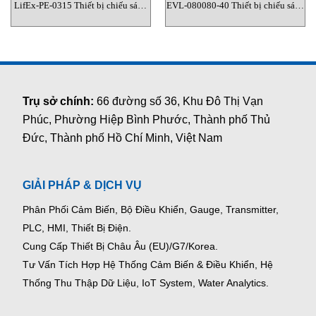
LifEx-PE-0315 Thiết bị chiếu sáng
EVL-080080-40 Thiết bị chiếu sáng
Cortemgroup
Cortemgroup
Trụ sở chính:
66 đường số 36, Khu Đô Thị Vạn
Phúc, Phường Hiệp Bình Phước, Thành phố Thủ
Đức, Thành phố Hồ Chí Minh, Việt Nam
GIẢI PHÁP & DỊCH VỤ
Phân Phối Cảm Biến, Bộ Điều Khiển, Gauge,
Transmitter,
PLC, HMI, Thiết Bị Điện.
Cung Cấp Thiết Bị Châu Âu (EU)/G7/Korea.
Tư Vấn Tích Hợp Hệ Thống Cảm Biến & Điều Khiển, Hệ
Thống Thu Thập Dữ Liệu, IoT System, Water Analytics.