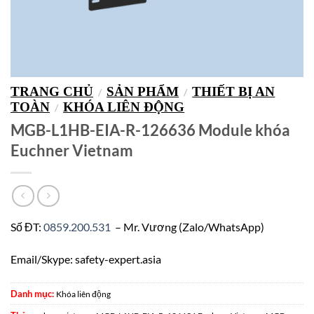
TRANG CHỦ
SẢN PHẨM
THIẾT BỊ AN
/
/
TOÀN
KHÓA LIÊN ĐỘNG
/
MGB-L1HB-EIA-R-126636 Module khóa
Euchner Vietnam
Số ĐT:
0859.200.531
– Mr. Vương (Zalo/WhatsApp)
Email/Skype: safety-expert.asia
Danh mục:
Khóa liên động