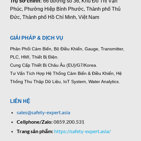
Trụ sở chính:
66 đường số 36, Khu Đô Thị Vạn
Phúc, Phường Hiệp Bình Phước, Thành phố Thủ
Đức, Thành phố Hồ Chí Minh, Việt Nam
GIẢI PHÁP & DỊCH VỤ
Phân Phối Cảm Biến, Bộ Điều Khiển, Gauge,
Transmitter,
PLC, HMI, Thiết Bị Điện.
Cung Cấp Thiết Bị Châu Âu (EU)/G7/Korea.
Tư Vấn Tích Hợp Hệ Thống Cảm Biến & Điều Khiển, Hệ
Thống Thu Thập Dữ Liệu, IoT System, Water Analytics.
LIÊN HỆ
sales@safety-expert.asia
Cellphone/Zalo:
0859.200.531
Trang sản phẩm:
https://safety-expert.asia/