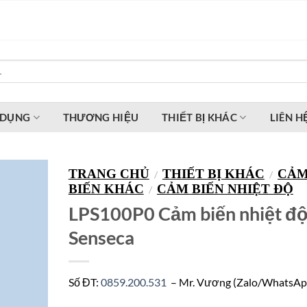
 DỤNG
THƯƠNG HIỆU
THIẾT BỊ KHÁC
LIÊN H
TRANG CHỦ
THIẾT BỊ KHÁC
CẢ
/
/
BIẾN KHÁC
CẢM BIẾN NHIỆT ĐỘ
/
LPS100P0 Cảm biến nhiệt đ
Senseca
Số ĐT:
0859.200.531
– Mr. Vương (Zalo/WhatsAp