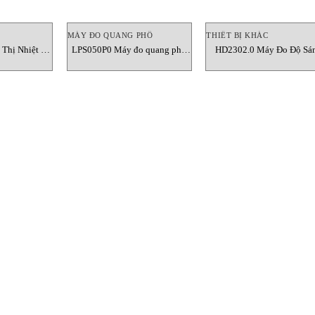
MÁY ĐO QUANG PHỔ
THIẾT BỊ KHÁC
Thị Nhiệt Độ
LPS050P0 Máy đo quang phổ
HD2302.0 Máy Đo Độ Sá
ương Senseca
Senseca
Cầm Tay Senseca / Delta 
am
Việt Nam