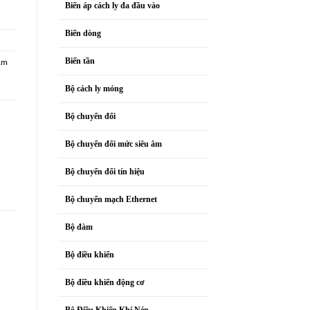
Biến áp cách ly đa đầu vào
Biến dòng
Biến tần
ảm
Bộ cách ly mỏng
Bộ chuyển đổi
Bộ chuyển đổi mức siêu âm
Bộ chuyển đổi tín hiệu
Bộ chuyển mạch Ethernet
Bộ đàm
Bộ điều khiển
Bộ điều khiển động cơ
Bộ Điều Khiển Khí Nén