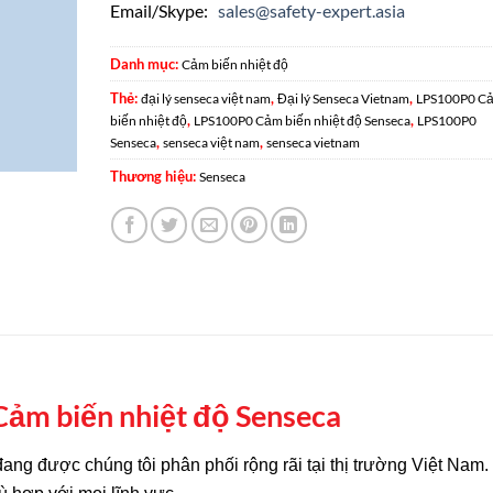
Email/Skype:
sales@safety-expert.asia
Danh mục:
Cảm biến nhiệt độ
Thẻ:
,
,
đại lý senseca việt nam
Đại lý Senseca Vietnam
LPS100P0 C
,
,
biến nhiệt độ
LPS100P0 Cảm biến nhiệt độ Senseca
LPS100P0
,
,
Senseca
senseca việt nam
senseca vietnam
Thương hiệu:
Senseca
ảm biến nhiệt độ Senseca
đang được chúng tôi phân phối rộng rãi tại thị trường Việt Nam.