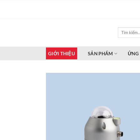
Bỏ
qua
nội
dung
Tìm
kiếm:
GIỚI THIỆU
SẢN PHẨM
ỨNG