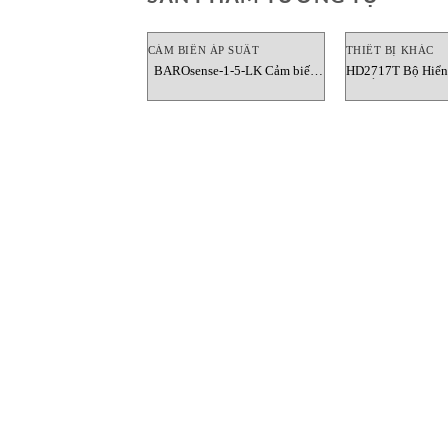
CẢM BIẾN ÁP SUẤT
THIẾT BỊ KHÁC
BAROsense-1-5-LK Cảm biến
HD2717T Bộ Hiển 
áp suất Senseca
Độ Ẩm Và Điểm S
Việt N