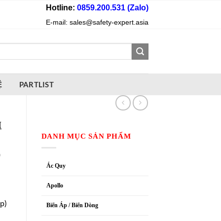
Hotline:
0859.200.531 (Zalo)
E-mail: sales@safety-expert.asia
Ệ
PARTLIST
M
DANH MỤC SẢN PHẨM
ộ
Ác Quy
Apollo
p)
Biến Áp / Biến Dòng