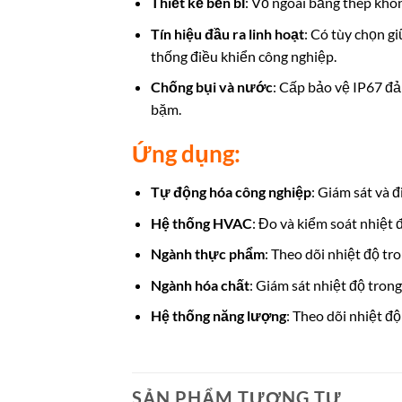
Thiết kế bền bỉ
: Vỏ ngoài bằng thép khô
Tín hiệu đầu ra linh hoạt
: Có tùy chọn g
thống điều khiển công nghiệp.
Chống bụi và nước
: Cấp bảo vệ IP67 đả
bặm.
Ứng dụng:
Tự động hóa công nghiệp
: Giám sát và đ
Hệ thống HVAC
: Đo và kiểm soát nhiệt 
Ngành thực phẩm
: Theo dõi nhiệt độ t
Ngành hóa chất
: Giám sát nhiệt độ trong
Hệ thống năng lượng
: Theo dõi nhiệt đ
SẢN PHẨM TƯƠNG TỰ