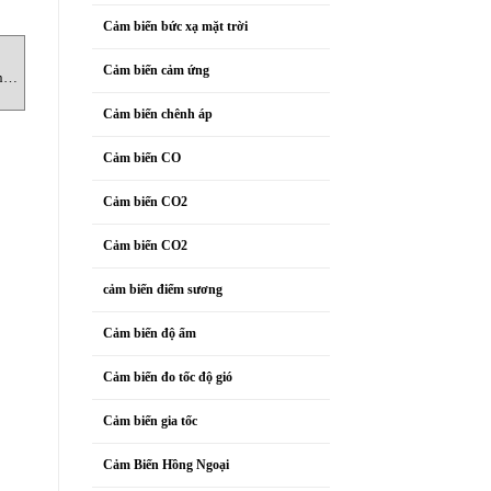
Cảm biến bức xạ mặt trời
CẢM BIẾN NHIỆT ĐỘ
CẢM BIẾN NHIỆT ĐỘ
C
Cảm biến cảm ứng
ng
LPS03M0T Cảm biến nhiệt độ
LPPYRA-Lite-S12 Cảm biến
Ohm
Senseca
nhiệt độ Senseca
Cảm biến chênh áp
Cảm biến CO
Cảm biến CO2
Cảm biến CO2
cảm biến điểm sương
Cảm biến độ ẩm
Cảm biến đo tốc độ gió
Cảm biến gia tốc
Cảm Biến Hồng Ngoại