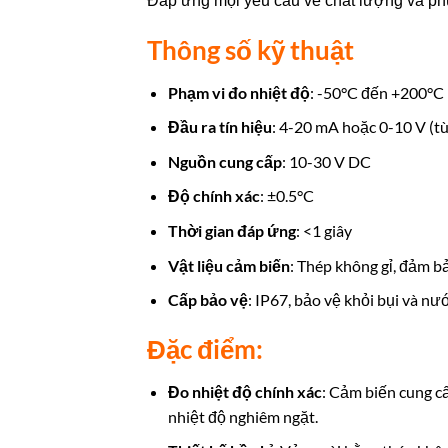
Đáp ứng mọi yêu cầu về chất lượng và phù
Thông số kỹ thuật
Phạm vi đo nhiệt độ
: -50°C đến +200°C
Đầu ra tín hiệu
: 4-20 mA hoặc 0-10 V (t
Nguồn cung cấp
: 10-30 V DC
Độ chính xác
: ±0.5°C
Thời gian đáp ứng
: <1 giây
Vật liệu cảm biến
: Thép không gỉ, đảm 
Cấp bảo vệ
: IP67, bảo vệ khỏi bụi và nư
Đặc điểm:
Đo nhiệt độ chính xác
: Cảm biến cung c
nhiệt độ nghiêm ngặt.