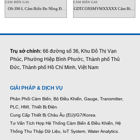
CẢM BIẾN GAS
CẢM BIẾN GAS
OS-3M-L Cảm Biến Đo Nồng Độ
GDTCOXSMVMXXXXX Cảm Biến
Oxy New Cosmos Việt Nam
Khí CO Greystone Việt Nam
Trụ sở chính:
66 đường số 36, Khu Đô Thị Vạn
Phúc, Phường Hiệp Bình Phước, Thành phố Thủ
Đức, Thành phố Hồ Chí Minh, Việt Nam
GIẢI PHÁP & DỊCH VỤ
Phân Phối Cảm Biến, Bộ Điều Khiển, Gauge,
Transmitter,
PLC, HMI, Thiết Bị Điện.
Cung Cấp Thiết Bị Châu Âu (EU)/G7/Korea.
Tư Vấn Tích Hợp Hệ Thống Cảm Biến & Điều Khiển, Hệ
Thống Thu Thập Dữ Liệu, IoT System, Water Analytics.