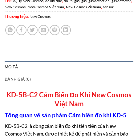
Thẻ:
,
,
,
,
,
,
đại lý New Cosmos
dò khí độc
dò khí gas
gas
gas detection
gas detector
,
,
,
New Cosmos
New Cosmos Việt Nam
New Cosmos Vietnam
sensor
Thương hiệu:
New Cosmos
MÔ TẢ
ĐÁNH GIÁ (0)
KD-5B-C2 Cảm Biến Đo Khí New Cosmos
Việt Nam
Tổng quan về sản phẩm Cảm biến đo khí KD-5
KD-5B-C2 là dòng cảm biến đo khí tiên tiến của New
Cosmos Việt Nam, được thiết kế để phát hiện và cảnh báo