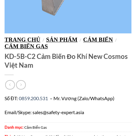
TRANG CHỦ
SẢN PHẨM
CẢM BIẾN
/
/
/
CẢM BIẾN GAS
KD-5B-C2 Cảm Biến Đo Khí New Cosmos
Việt Nam
Số ĐT:
0859.200.531
– Mr. Vương (Zalo/WhatsApp)
Email/Skype: sales@safety-expert.asia
Danh mục:
Cảm Biến Gas