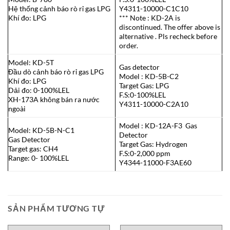
Hệ thống cảnh báo rò rỉ gas LPG
Y4311-10000-C1C10
Khí đo: LPG
*** Note : KD-2A is
discontinued. The offer above is
alternative . Pls recheck before
order.
Model: KD-5T
Gas detector
Đầu dò cảnh báo rò rỉ gas LPG
Model : KD-5B-C2
Khí đo: LPG
Target Gas: LPG
Dải đo: 0-100%LEL
F.S:0-100%LEL
XH-173A không bán ra nước
Y4311-10000-C2A10
ngoài
Model : KD-12A-F3 Gas
Model: KD-5B-N-C1
Detector
Gas Detector
Target Gas: Hydrogen
Target gas: CH4
F.S:0-2,000 ppm
Range: 0- 100%LEL
Y4344-11000-F3AE60
SẢN PHẨM TƯƠNG TỰ