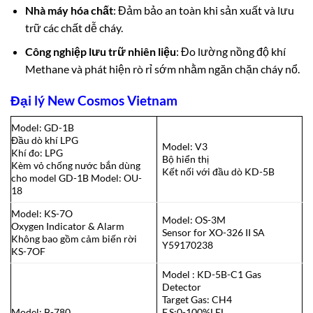
Nhà máy hóa chất
: Đảm bảo an toàn khi sản xuất và lưu
trữ các chất dễ cháy.
Công nghiệp lưu trữ nhiên liệu
: Đo lường nồng độ khí
Methane và phát hiện rò rỉ sớm nhằm ngăn chặn cháy nổ.
Đại lý New Cosmos Vietnam
Model: GD-1B
Đầu dò khí LPG
Model: V3
Khí đo: LPG
Bộ hiển thị
Kèm vỏ chống nước bắn dùng
Kết nối với đầu dò KD-5B
cho model GD-1B Model: OU-
18
Model: KS-7O
Model: OS-3M
Oxygen Indicator & Alarm
Sensor for XO-326 II SA
Không bao gồm cảm biến rời
Y59170238
KS-7OF
Model : KD-5B-C1 Gas
Detector
Target Gas: CH4
Model: B-780
F.S:0-100%LEL