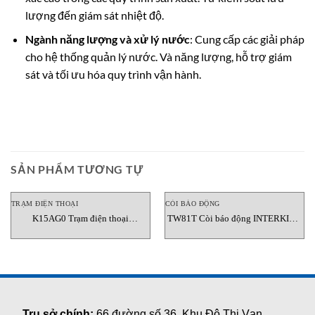
lượng đến giám sát nhiệt độ.
Ngành năng lượng và xử lý nước
: Cung cấp các giải pháp
cho hệ thống quản lý nước. Và năng lượng, hỗ trợ giám
sát và tối ưu hóa quy trình vận hành.
SẢN PHẨM TƯƠNG TỰ
TRẠM ĐIỆN THOẠI
CÒI BÁO ĐỘNG
K15AG0 Trạm điện thoại
TW81T Còi báo động INTERKING
INTERKING Vietnam
Vietnam
Trụ sở chính:
66 đường số 36, Khu Đô Thị Vạn