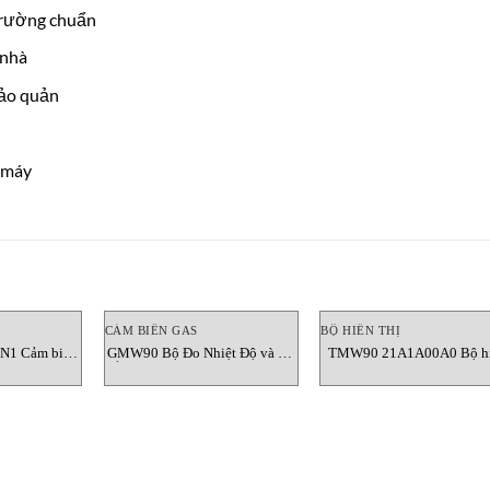
trường chuẩn
 nhà
bảo quản
 máy
CẢM BIẾN GAS
BỘ HIỂN THỊ
N1 Cảm biến
GMW90 Bộ Đo Nhiệt Độ và Độ
TMW90 21A1A00A0 Bộ h
 Vietnam
Ẩm Khí CO2 Vaisala Việt Nam
thị Vaisala Vietnam