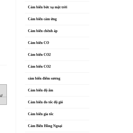
Cảm biến bức xạ mặt trời
Cảm biến cảm ứng
Cảm biến chênh áp
Cảm biến CO
Cảm biến CO2
Cảm biến CO2
cảm biến điểm sương
BỘ HIỂN THỊ
BỘ HIỂN THỊ
M
Cảm biến độ ẩm
iển
Indigo80 Máy đo cầm tay
HMT370EX 74R1NB1AD1NN
Vaisala Vietnam
Bộ hiển thị Vaisala Vietnam
7
Cảm biến đo tốc độ gió
Cảm biến gia tốc
Cảm Biến Hồng Ngoại