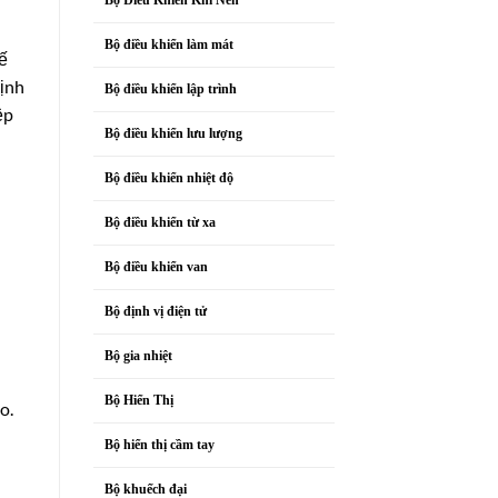
Bộ điều khiển làm mát
kế
định
Bộ điều khiển lập trình
ệp
Bộ điều khiển lưu lượng
Bộ điều khiển nhiệt độ
Bộ điều khiển từ xa
Bộ điều khiển van
Bộ định vị điện tử
Bộ gia nhiệt
Bộ Hiển Thị
o.
Bộ hiển thị cầm tay
Bộ khuếch đại