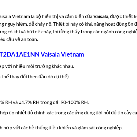
aisala Vietnam
là bộ hiển thị và cảm biến của
Vaisala
, được thiết 
ng nguy hiểm, dễ cháy nổ. Thiết bị này có khả năng hoạt động ổn 
ờng có khí và hơi dễ cháy, thường thấy trong các ngành công nghi
yêu cầu về an toàn.
2T2DA1AE1NN Vaisala Vietnam
ợp với nhiều môi trường khác nhau.
 thể thay đổi theo đầu dò cụ thể).
0% RH và ±1.7% RH trong dải 90-100% RH.
phép đo nhiệt độ chính xác trong các ứng dụng đòi hỏi độ tin cậy ca
h hợp với các hệ thống điều khiển và giám sát công nghiệp.