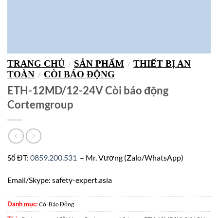
TRANG CHỦ
SẢN PHẨM
THIẾT BỊ AN
/
/
TOÀN
CÒI BÁO ĐỘNG
/
ETH-12MD/12-24V Còi báo động
Cortemgroup
Số ĐT:
0859.200.531
– Mr. Vương (Zalo/WhatsApp)
Email/Skype: safety-expert.asia
Danh mục:
Còi Báo Động