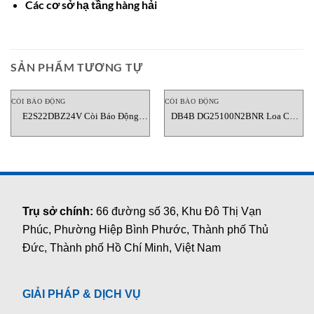
Các cơ sở hạ tầng hàng hải
SẢN PHẨM TƯƠNG TỰ
CÒI BÁO ĐỘNG
CÒI BÁO ĐỘNG
E2S22DBZ24V Còi Báo Động
DB4B DG25100N2BNR Loa Còi
ø22mm E2S Việt Nam
Báo Động Ngoài Trời MEDC Việt
Nam
Trụ sở chính:
66 đường số 36, Khu Đô Thị Vạn
Phúc, Phường Hiệp Bình Phước, Thành phố Thủ
Đức, Thành phố Hồ Chí Minh, Việt Nam
GIẢI PHÁP & DỊCH VỤ