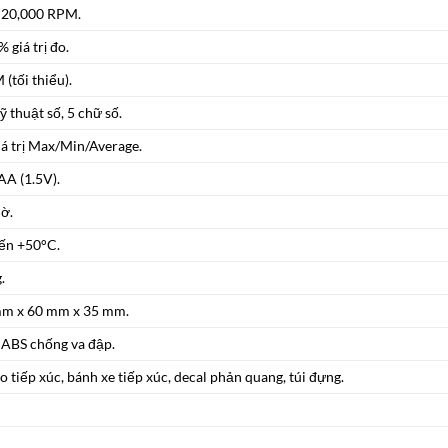
 20,000 RPM.
 giá trị đo.
(tối thiểu).
 thuật số, 5 chữ số.
iá trị Max/Min/Average.
AA (1.5V).
iờ.
ến +50°C.
.
m x 60 mm x 35 mm.
ABS chống va đập.
o tiếp xúc, bánh xe tiếp xúc, decal phản quang, túi đựng.