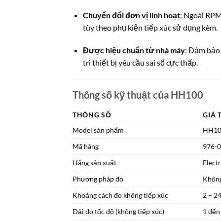
Chuyển đổi đơn vị linh hoạt
: Ngoài RPM,
tùy theo phụ kiện tiếp xúc sử dụng kèm.
Được hiệu chuẩn từ nhà máy
: Đảm bảo 
trì thiết bị yêu cầu sai số cực thấp.
Thông số kỹ thuật của HH100
THÔNG SỐ
GIÁ 
Model sản phẩm
HH10
Mã hàng
976-
Hãng sản xuất
Elect
Phương pháp đo
Không
Khoảng cách đo không tiếp xúc
2 – 2
Dải đo tốc độ (không tiếp xúc)
1 đến