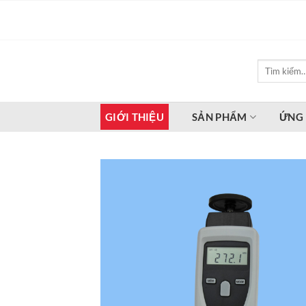
Bỏ
qua
nội
dung
Tìm
kiếm:
GIỚI THIỆU
SẢN PHẨM
ỨNG