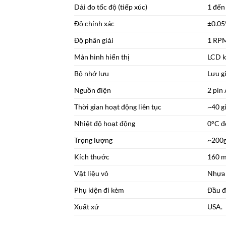
Dải đo tốc độ (tiếp xúc)
1 đến
Độ chính xác
±0.05%
Độ phân giải
1 RPM 
Màn hình hiển thị
LCD kỹ
Bộ nhớ lưu
Lưu g
Nguồn điện
2 pin 
Thời gian hoạt động liên tục
~40 g
Nhiệt độ hoạt động
0°C đ
Trọng lượng
~200g
Kích thước
160 m
Vật liệu vỏ
Nhựa 
Phụ kiện đi kèm
Đầu đ
Xuất xứ
USA.