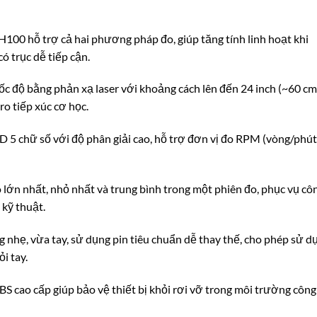
H100 hỗ trợ cả hai phương pháp đo, giúp tăng tính linh hoạt khi
có trục dễ tiếp cận.
tốc độ bằng phản xạ laser với khoảng cách lên đến 24 inch (~60 cm
ro tiếp xúc cơ học.
D 5 chữ số với độ phân giải cao, hỗ trợ đơn vị đo RPM (vòng/phút
đo lớn nhất, nhỏ nhất và trung bình trong một phiên đo, phục vụ cô
 kỹ thuật.
g nhẹ, vừa tay, sử dụng pin tiêu chuẩn dễ thay thế, cho phép sử d
i tay.
ABS cao cấp giúp bảo vệ thiết bị khỏi rơi vỡ trong môi trường công