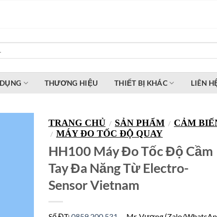
 DỤNG
THƯƠNG HIỆU
THIẾT BỊ KHÁC
LIÊN H
TRANG CHỦ
SẢN PHẨM
CẢM BIẾ
/
/
MÁY ĐO TỐC ĐỘ QUAY
/
HH100 Máy Đo Tốc Độ Cầm
Tay Đa Năng Từ Electro-
Sensor Vietnam
Số ĐT:
0859.200.531
– Mr. Vương (Zalo/WhatsAp