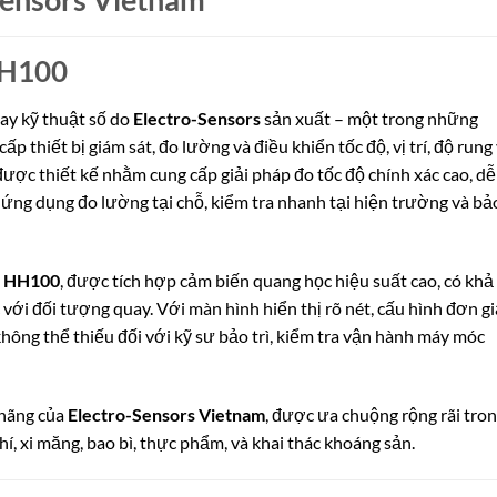
HH100
tay kỹ thuật số do
Electro-Sensors
sản xuất – một trong những
thiết bị giám sát, đo lường và điều khiển tốc độ, vị trí, độ rung
ợc thiết kế nhằm cung cấp giải pháp đo tốc độ chính xác cao, dễ
u ứng dụng đo lường tại chỗ, kiểm tra nhanh tại hiện trường và bả
l
HH100
, được tích hợp cảm biến quang học hiệu suất cao, có khả
 với đối tượng quay. Với màn hình hiển thị rõ nét, cấu hình đơn gi
hông thể thiếu đối với kỹ sư bảo trì, kiểm tra vận hành máy móc
 hãng của
Electro-Sensors Vietnam
, được ưa chuộng rộng rãi tro
, xi măng, bao bì, thực phẩm, và khai thác khoáng sản.