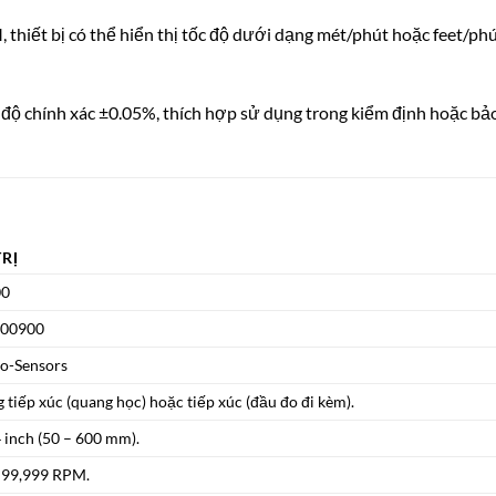
 thiết bị có thể hiển thị tốc độ dưới dạng mét/phút hoặc feet/ph
độ chính xác ±0.05%, thích hợp sử dụng trong kiểm định hoặc bả
TRỊ
0
000900
ro-Sensors
 tiếp xúc (quang học) hoặc tiếp xúc (đầu đo đi kèm).
4 inch (50 – 600 mm).
 99,999 RPM.