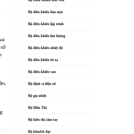
Bộ điều khiển làm mát
Bộ điều khiển lập trình
Bộ điều khiển lưu lượng
 và
 sử
Bộ điều khiển nhiệt độ
o
Bộ điều khiển từ xa
Bộ điều khiển van
ản,
Bộ định vị điện tử
Bộ gia nhiệt
Bộ Hiển Thị
ng
Bộ hiển thị cầm tay
Bộ khuếch đại