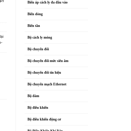
Biến áp cách ly đa đầu vào
Biến dòng
Biến tần
đại
Bộ cách ly mỏng
o-
Bộ chuyển đổi
Bộ chuyển đổi mức siêu âm
Bộ chuyển đổi tín hiệu
Bộ chuyển mạch Ethernet
Bộ đàm
Bộ điều khiển
Bộ điều khiển động cơ
Bộ Điều Khiển Khí Nén