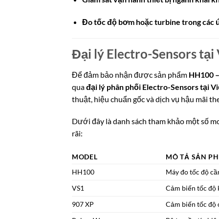
Đo tốc độ bơm hoặc turbine trong các 
Đại lý Electro-Sensors tạ
Để đảm bảo nhận được sản phẩm
HH100 –
qua
đại lý phân phối Electro-Sensors tại V
thuật, hiệu chuẩn gốc và dịch vụ hậu mãi th
Dưới đây là danh sách tham khảo một số mo
rãi:
MODEL
MÔ TẢ SẢN P
HH100
Máy đo tốc độ cầ
VS1
Cảm biến tốc độ k
907 XP
Cảm biến tốc độ 