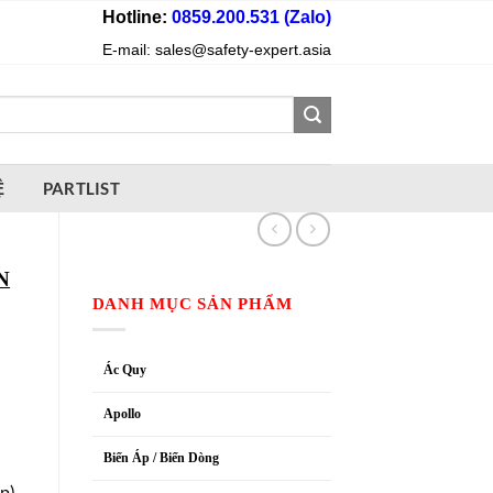
Hotline:
0859.200.531 (Zalo)
E-mail: sales@safety-expert.asia
Ệ
PARTLIST
N
DANH MỤC SẢN PHẨM
Ác Quy
Apollo
Biến Áp / Biến Dòng
p)