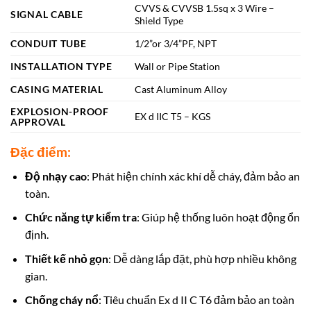
CVVS & CVVSB 1.5sq x 3 Wire –
SIGNAL CABLE
Shield Type
CONDUIT TUBE
1/2”or 3/4”PF, NPT
INSTALLATION TYPE
Wall or Pipe Station
CASING MATERIAL
Cast Aluminum Alloy
EXPLOSION-PROOF
EX d IIC T5 – KGS
APPROVAL
Đặc điểm:
Độ nhạy cao
: Phát hiện chính xác khí dễ cháy, đảm bảo an
toàn.
Chức năng tự kiểm tra
: Giúp hệ thống luôn hoạt động ổn
định.
Thiết kế nhỏ gọn
: Dễ dàng lắp đặt, phù hợp nhiều không
gian.
Chống cháy nổ
: Tiêu chuẩn Ex d II C T6 đảm bảo an toàn