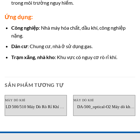
trong môi trường nguy hiểm.
Ứng dụng:
Công nghiệp
: Nhà máy hóa chất, dầu khí, công nghiệp
nặng.
Dân cư
: Chung cư, nhà ở sử dụng gas.
Trạm xăng, nhà kho
: Khu vực có nguy cơ rò rỉ khí.
SẢN PHẨM TƯƠNG TỰ
MÁY DÒ KHÍ
MÁY DÒ KHÍ
LD 500/510 Máy Dò Rò Rỉ Khí CS-
DA-500_optical-O2 Máy dò khí
Instrument Việt Nam
GASDNA