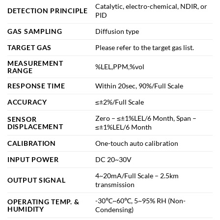
Catalytic, electro-chemical, NDIR, or
DETECTION PRINCIPLE
PID
GAS SAMPLING
Diffusion type
TARGET GAS
Please refer to the target gas list.
MEASUREMENT
%LEL,PPM,%vol
RANGE
RESPONSE TIME
Within 20sec, 90%/Full Scale
ACCURACY
≤±2%/Full Scale
Zero – ≤±1%LEL/6 Month, Span –
SENSOR
DISPLACEMENT
≤±1%LEL/6 Month
CALIBRATION
One-touch auto calibration
INPUT POWER
DC 20~30V
4~20mA/Full Scale – 2.5km
OUTPUT SIGNAL
transmission
-30℃~60℃, 5~95% RH (Non-
OPERATING TEMP. &
HUMIDITY
Condensing)