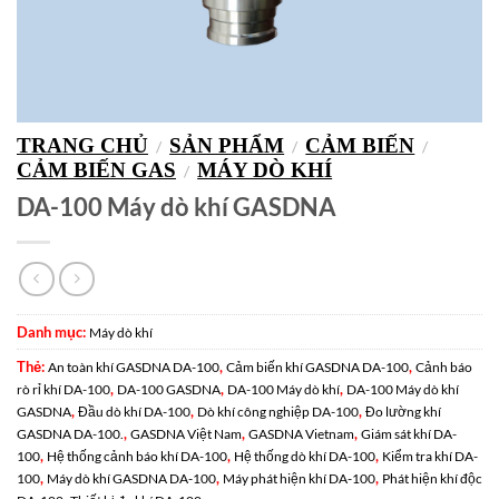
TRANG CHỦ
SẢN PHẨM
CẢM BIẾN
/
/
/
CẢM BIẾN GAS
MÁY DÒ KHÍ
/
DA-100 Máy dò khí GASDNA
Danh mục:
Máy dò khí
Thẻ:
,
,
An toàn khí GASDNA DA-100
Cảm biến khí GASDNA DA-100
Cảnh báo
,
,
,
rò rỉ khí DA-100
DA-100 GASDNA
DA-100 Máy dò khí
DA-100 Máy dò khí
,
,
,
GASDNA
Đầu dò khí DA-100
Dò khí công nghiệp DA-100
Đo lường khí
,
,
,
GASDNA DA-100.
GASDNA Việt Nam
GASDNA Vietnam
Giám sát khí DA-
,
,
,
100
Hệ thống cảnh báo khí DA-100
Hệ thống dò khí DA-100
Kiểm tra khí DA-
,
,
,
100
Máy dò khí GASDNA DA-100
Máy phát hiện khí DA-100
Phát hiện khí độc