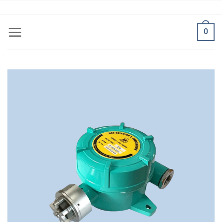
Bỏ
ADD ANYTHING HERE OR JUST REMOVE IT...
qua
nội
0
dung