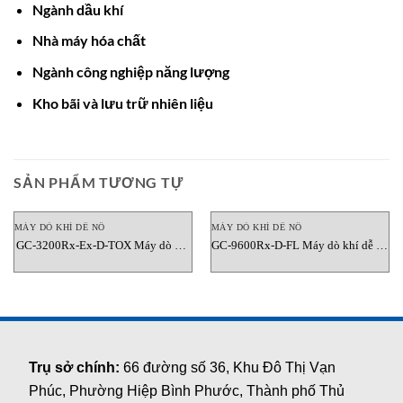
Ngành dầu khí
Nhà máy hóa chất
Ngành công nghiệp năng lượng
Kho bãi và lưu trữ nhiên liệu
SẢN PHẨM TƯƠNG TỰ
MÁY DÒ KHÍ DỄ NỔ
MÁY DÒ KHÍ DỄ NỔ
GC-3200Rx-Ex-D-TOX Máy dò khí
GC-9600Rx-D-FL Máy dò khí dễ nổ
dễ nổ Gasdeco Alarm Electronics
Gasdeco Alarm Electronics
Trụ sở chính:
66 đường số 36, Khu Đô Thị Vạn
Phúc, Phường Hiệp Bình Phước, Thành phố Thủ