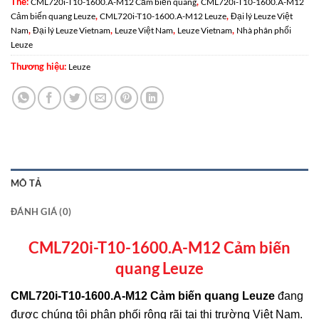
Thẻ:
,
CML720i-T10-1600.A-M12 Cảm biến quang
CML720i-T10-1600.A-M12
,
,
Cảm biến quang Leuze
CML720i-T10-1600.A-M12 Leuze
Đại lý Leuze Việt
,
,
,
,
Nam
Đại lý Leuze Vietnam
Leuze Việt Nam
Leuze Vietnam
Nhà phân phối
Leuze
Thương hiệu:
Leuze
MÔ TẢ
ĐÁNH GIÁ (0)
CML720i-T10-1600.A-M12 Cảm biến
quang Leuze
CML720i-T10-1600.A-M12 Cảm biến quang
Leuze
đang
được chúng tôi phân phối rộng rãi tại thị trường
Việt Nam
.