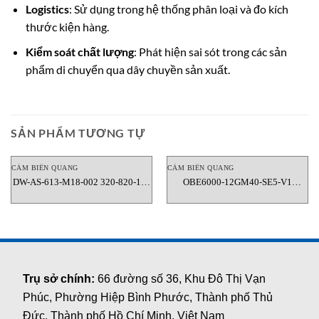
Logistics
: Sử dụng trong hệ thống phân loại và đo kích
thước kiện hàng.
Kiểm soát chất lượng
: Phát hiện sai sót trong các sản
phẩm di chuyển qua dây chuyền sản xuất.
SẢN PHẨM TƯƠNG TỰ
CẢM BIẾN QUANG
CẢM BIẾN QUANG
DW-AS-613-M18-002 320-820-118
OBE6000-12GM40-SE5-V1
Cảm biến quang điện (Photoelectric
(257816) Cảm biến quang
sensor) Contrinex Vietnam
Pepperl+Fuchs Vietnam
Trụ sở chính:
66 đường số 36, Khu Đô Thị Vạn
Phúc, Phường Hiệp Bình Phước, Thành phố Thủ
Đức, Thành phố Hồ Chí Minh, Việt Nam