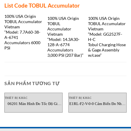
List Code TOBUL Accumulator
100% USA Origin
100% USA Origin
100% USA Origin
TOBUL Accumulator
TOBUL
TOBUL Accumulator
Vietnam
Accumulator
Vietnam
“Model: 7.7A60-38-
Vietnam
“Model: GG2527F-
A-6741
“Model: 14.3A30-
H-C
Accumulators 6000
128-A-6774
Tobul Charging Hose
PSI
Accumulators
& Gage Assembly
3,000 PSI (207 Bar)”
w/case”
SẢN PHẨM TƯƠNG TỰ
THIẾT BỊ KHÁC
THIẾT BỊ KHÁC
06201 Màn Hình Đo Tốc Độ Gió
E1RL-F2-V-0-0 Cảm Biến Đo Nhiệt
YoungUSA Việt Nam
Độ Hồng Ngoại Raytek Việt Nam