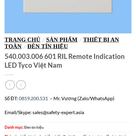
TRANG CHỦ
SẢN PHẨM
THIẾT BỊ AN
/
/
TOÀN
ĐÈN TÍN HIỆU
/
540.003.006 601 RIL Remote Indication
LED Tyco Việt Nam
Số ĐT:
0859.200.531
– Mr. Vương (Zalo/WhatsApp)
Email/Skype: sales@safety-expert.asia
Danh mục:
Đèn tín hiệu