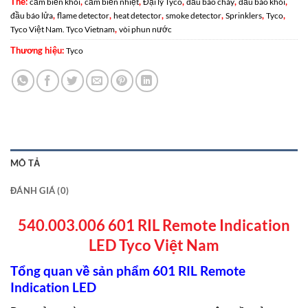
Thẻ:
,
,
,
,
,
cảm biến khói
cảm biến nhiệt
Đại lý Tyco
đầu báo cháy
đầu báo khói
,
,
,
,
,
,
đầu báo lửa
flame detector
heat detector
smoke detector
Sprinklers
Tyco
,
Tyco Việt Nam. Tyco Vietnam
vòi phun nước
Thương hiệu:
Tyco
MÔ TẢ
ĐÁNH GIÁ (0)
540.003.006 601 RIL Remote Indication
LED Tyco Việt Nam
Tổng quan về sản phẩm 601 RIL Remote
Indication LED