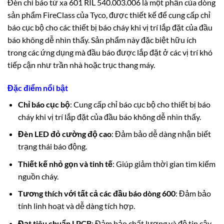
Đèn chỉ báo từ xa 601 RIL 540.003.006 là một phần của dòng
sản phẩm FireClass của Tyco, được thiết kế để cung cấp chỉ
báo cục bộ cho các thiết bị báo cháy khi vị trí lắp đặt của đầu
báo không dễ nhìn thấy. Sản phẩm này đặc biệt hữu ích
trong các ứng dụng mà đầu báo được lắp đặt ở các vị trí khó
tiếp cận như trần nhà hoặc trục thang máy.
Đặc điểm nổi bật
Chỉ báo cục bộ
: Cung cấp chỉ báo cục bộ cho thiết bị báo
cháy khi vị trí lắp đặt của đầu báo không dễ nhìn thấy
.
Đèn LED đỏ cường độ cao
: Đảm bảo dễ dàng nhận biết
trạng thái báo động
.
Thiết kế nhỏ gọn và tinh tế
: Giúp giảm thời gian tìm kiếm
nguồn cháy
.
Tương thích với tất cả các đầu báo dòng 600
: Đảm bảo
tính linh hoạt và dễ dàng tích hợp
.
Đạt tiêu chuẩn LPCB
: Đảm bảo chất lượng và độ tin cậy