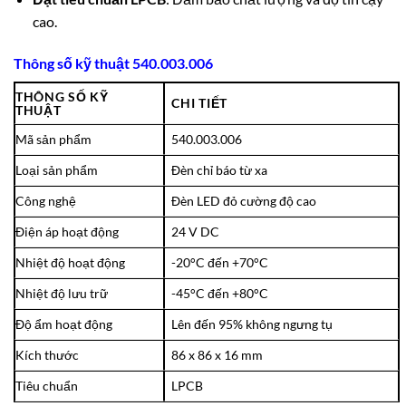
cao.
Thông số kỹ thuật 540.003.006
THÔNG SỐ KỸ
CHI TIẾT
THUẬT
Mã sản phẩm
540.003.006
Loại sản phẩm
Đèn chỉ báo từ xa
Công nghệ
Đèn LED đỏ cường độ cao
Điện áp hoạt động
24 V DC
Nhiệt độ hoạt động
-20°C đến +70°C
Nhiệt độ lưu trữ
-45°C đến +80°C
Độ ẩm hoạt động
Lên đến 95% không ngưng tụ
Kích thước
86 x 86 x 16 mm
Tiêu chuẩn
LPCB