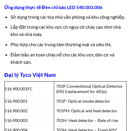
Ứng dụng thực tế Đèn chỉ báo LED 540.003.006
Sử dụng trong các tòa nhà văn phòng và khu công nghiệp.
Lắp đặt trong các khu vực có nguy cơ cháy cao như nhà
kho và nhà máy.
Phù hợp cho các trung tâm thương mại và siêu thị.
Đảm bảo an toàn cháy nổ cho các khu vực dân cư và
khách sạn.
Đại lý Tyco Việt Nam
701P Conventional Optical Detector
516.900.001FC
(EN) (replacement for 601p)
516.900.001
701P: Optical smoke detector
516.900.002
701PH: Optical and heat detector
516.900.003
701H: Heat detector – Rate of rise
516.900.004
702H: Heat detector – Fixed 60°C