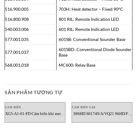
516.900.005
703H: Heat detector – Fixed 90°C
516.800.908
801 RIL: Remote Indication LED
540.003.006
601 RIL: Remote Indication LED
577.001.035
601SB: Conventional Sounder Base
601SBD: Conventional Diode Sounder
577.001.037
Base
568.001.018
MC600: Relay Base
SẢN PHẨM TƯƠNG TỰ
CẢM BIẾN
CẢM BIẾN GAS
XG5-A1-01-FD Cảm biến khí metan
S96HD S01749/A/VQ21 96HD/FL
cố định Crowcon Vietnam
HEAD (POISON RES) VQ21TB
PELL-SPARE-FGS Đầu cảm biến
khí độc CROWCON Vietnam