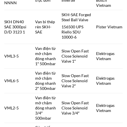
trục đơn
Inverter
Bosch
NNNN
Vietnam
SKH-SAE Forged
Steel Ball Valve
SKH DN40
Van bi thép
SAE 3000psi
rèn SKH-
Pister Vietnam
156500 UPS
D/D 3123 1
SAE
Riello SDU
10000-6
Van điện từ
Slow Open Fast
mở chậm
Elektrogas
VML3-5
Close Solenoid
đóng nhanh
Vietnam
Valve 1″
1″ 500mbar
Van điện từ
Slow Open Fast
mở chậm
Elektrogas
VML6-5
Close Solenoid
đóng nhanh
Vietnam
Valve 2″
2″ 500mbar
Van điện từ
mở chậm
Slow Open Fast
Elektrogas
VML2-5
đóng nhanh
Close Solenoid
Vietnam
3/4″
Valve 3/4″
500mbar