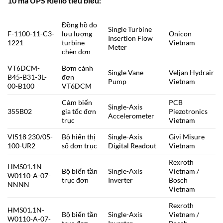
10 mã UPS Riello tiêu biểu:
Đồng hồ đo
Single Turbine
F-1100-11-C3-
lưu lượng
Onicon
Insertion Flow
1221
turbine
Vietnam
Meter
chèn đơn
VT6DCM-
Bơm cánh
Single Vane
Veljan Hydrair
B45-B31-3L-
đơn
Pump
Vietnam
00-B100
VT6DCM
Cảm biến
PCB
Single-Axis
355B02
gia tốc đơn
Piezotronics
Accelerometer
trục
Vietnam
VI518 230/05-
Bộ hiển thị
Single-Axis
Givi Misure
100-UR2
số đơn trục
Digital Readout
Vietnam
Rexroth
HMS01.1N-
Bộ biến tần
Single-Axis
Vietnam /
W0110-A-07-
trục đơn
Inverter
Bosch
NNNN
Vietnam
Rexroth
HMS01.1N-
Bộ biến tần
Single-Axis
Vietnam /
W0110-A-07-