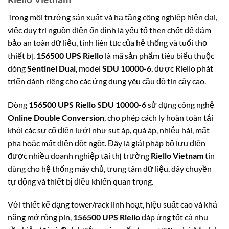
Trong môi trường sản xuất và hạ tầng công nghiệp hiện đại,
việc duy trì nguồn điện ổn định là yếu tố then chốt để đảm
bảo an toàn dữ liệu, tính liên tục của hệ thống và tuổi thọ
thiết bị.
156500 UPS Riello
là mã sản phẩm tiêu biểu thuộc
dòng
Sentinel Dual
, model
SDU 10000-6
, được Riello phát
triển dành riêng cho các ứng dụng yêu cầu độ tin cậy cao.
Dòng
156500 UPS Riello SDU 10000-6
sử dụng công nghệ
Online Double Conversion
, cho phép cách ly hoàn toàn tải
khỏi các sự cố điện lưới như sụt áp, quá áp, nhiễu hài, mất
pha hoặc mất điện đột ngột. Đây là giải pháp bộ lưu điện
được nhiều doanh nghiệp tại thị trường
Riello Vietnam
tin
dùng cho hệ thống máy chủ, trung tâm dữ liệu, dây chuyền
tự động và thiết bị điều khiển quan trọng.
Với thiết kế dạng tower/rack linh hoạt, hiệu suất cao và khả
năng mở rộng pin,
156500 UPS Riello
đáp ứng tốt cả nhu