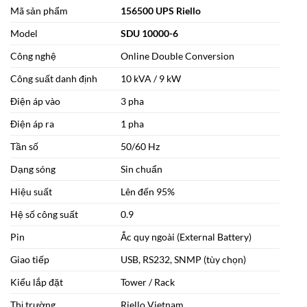
Mã sản phẩm
156500 UPS Riello
Model
SDU 10000-6
Công nghệ
Online Double Conversion
Công suất danh định
10 kVA / 9 kW
Điện áp vào
3 pha
Điện áp ra
1 pha
Tần số
50/60 Hz
Dạng sóng
Sin chuẩn
Hiệu suất
Lên đến 95%
Hệ số công suất
0.9
Pin
Ắc quy ngoài (External Battery)
Giao tiếp
USB, RS232, SNMP (tùy chọn)
Kiểu lắp đặt
Tower / Rack
Thị trường
Riello Vietnam