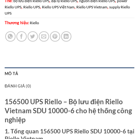
Thẻ:
,
,
,
bộ lưu điện Riello UPS
đại lý Riello UPS
nguồn điện Riello UPS
power
,
,
,
,
Riello UPS
Riello UPS
Riello UPS Việt Nam
Riello UPS Vietnam
supply Riello
UPS
Thương hiệu:
Riello
MÔ TẢ
ĐÁNH GIÁ (0)
156500 UPS Riello – Bộ lưu điện Riello
Vietnam SDU 10000-6 cho hệ thống công
nghiệp
1. Tổng quan 156500 UPS Riello SDU 10000-6 tại
Riello Vietnam