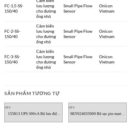
Cảm biến
FC-1.5-SS-
lưu lượng
Small Pipe Flow
Onicon
150/40
cho đường
Sensor
Vietnam
ống nhỏ
Cảm biến
FC-2-SS-
lưu lượng
Small Pipe Flow
Onicon
150/40
cho đường
Sensor
Vietnam
ống nhỏ
Cảm biến
FC-3-SS-
lưu lượng
Small Pipe Flow
Onicon
150/40
cho đường
Sensor
Vietnam
ống nhỏ
SẢN PHẨM TƯƠNG TỰ
UPS
UPS
155813 UPS 300vA Bộ lưu điện
SKY024035000 Bộ sạc pin marine
UPS 300VA Riello Vietnam
Skylla-IP65 24V/35A Victron
Energy Vietnam